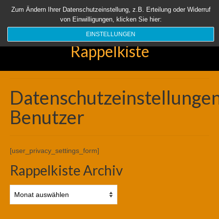
Startseite
Aktuell
Über uns
Unsere Rappelkiste
Länder
Zum Ändern Ihrer Datenschutzeinstellung, z.B. Erteilung oder Widerruf
von Einwilligungen, klicken Sie hier:
Suchen
nach:
EINSTELLUNGEN
Rappelkiste
Datenschutzeinstellunge
Benutzer
[user_privacy_settings_form]
Rappelkiste Archiv
Rappelkiste
Archiv