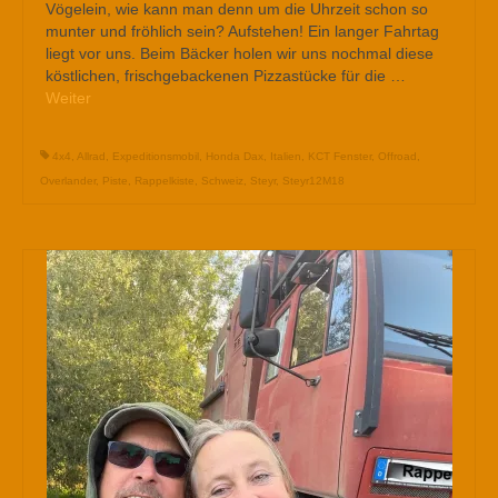
Vögelein, wie kann man denn um die Uhrzeit schon so
munter und fröhlich sein? Aufstehen! Ein langer Fahrtag
liegt vor uns. Beim Bäcker holen wir uns nochmal diese
köstlichen, frischgebackenen Pizzastücke für die …
Weiter
4x4
,
Allrad
,
Expeditionsmobil
,
Honda Dax
,
Italien
,
KCT Fenster
,
Offroad
,
Overlander
,
Piste
,
Rappelkiste
,
Schweiz
,
Steyr
,
Steyr12M18