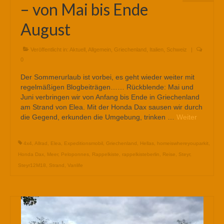
– von Mai bis Ende
August
Veröffentlicht in:
Aktuell
,
Allgemein
,
Griechenland
,
Italien
,
Schweiz
|
0
Der Sommerurlaub ist vorbei, es geht wieder weiter mit
regelmäßigen Blogbeiträgen…… Rückblende: Mai und
Juni verbringen wir von Anfang bis Ende in Griechenland
am Strand von Elea. Mit der Honda Dax sausen wir durch
die Gegend, erkunden die Umgebung, trinken …
Weiter
4x4
,
Allrad
,
Elea
,
Expeditionsmobil
,
Griechenland
,
Hellas
,
homeiswhereyouparkit
,
Honda Dax
,
Meer
,
Peloponnes
,
Rappelkiste
,
rappelkisteberlin
,
Reise
,
Steyr
,
Steyr12M18
,
Strand
,
Vanlife