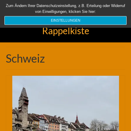
Startseite
Aktuell
Über uns
Unsere Rappelkiste
Länder
Zum Ändern Ihrer Datenschutzeinstellung, z.B. Erteilung oder Widerruf
von Einwilligungen, klicken Sie hier:
Suchen
nach:
EINSTELLUNGEN
Rappelkiste
Schweiz