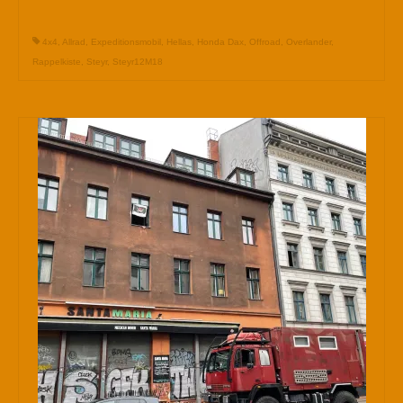
4x4
,
Allrad
,
Expeditionsmobil
,
Hellas
,
Honda Dax
,
Offroad
,
Overlander
,
Rappelkiste
,
Steyr
,
Steyr12M18