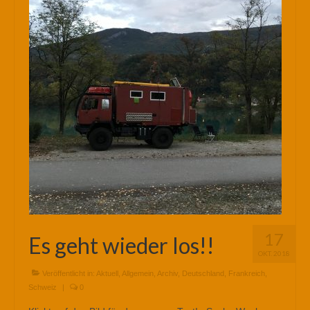
17
Es geht wieder los!!
OKT. 2018
Veröffentlicht in:
Aktuell
,
Allgemein
,
Archiv
,
Deutschland
,
Frankreich
,
Schweiz
|
0