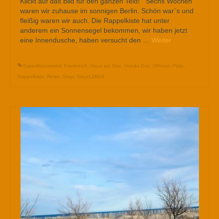
Klickt auf das Bild für den ganzen Text! Sechs Wochen
waren wir zuhause im sonnigen Berlin. Schön war`s und
fleißig waren wir auch. Die Rappelkiste hat unter
anderem ein Sonnensegel bekommen, wir haben jetzt
eine Innendusche, haben versucht den …
Weiter
Expeditionsmobil
,
Frankreich
,
Haus am See
,
Honda Dax
,
Offroad
,
Piste
,
Rappelkiste
,
Reise
,
Steyr
,
Steyr12M18