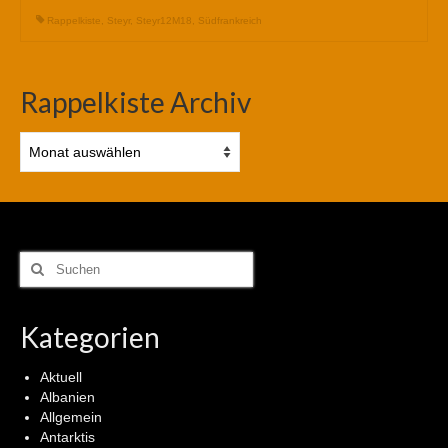
Rappelkiste
,
Steyr
,
Steyr12M18
,
Südfrankreich
Rappelkiste Archiv
Rappelkiste
Archiv
Suchen
nach:
Kategorien
Aktuell
Albanien
Allgemein
Antarktis