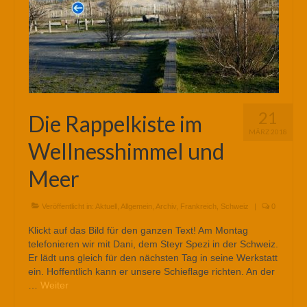
21
Die Rappelkiste im
MÄRZ 2018
Wellnesshimmel und
Meer
Veröffentlicht in:
Aktuell
,
Allgemein
,
Archiv
,
Frankreich
,
Schweiz
|
0
Klickt auf das Bild für den ganzen Text! Am Montag
telefonieren wir mit Dani, dem Steyr Spezi in der Schweiz.
Er lädt uns gleich für den nächsten Tag in seine Werkstatt
ein. Hoffentlich kann er unsere Schieflage richten. An der
…
Weiter