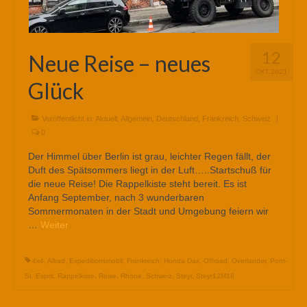
12
Neue Reise – neues
OKT. 2021
Glück
Veröffentlicht in:
Aktuell
,
Allgemein
,
Deutschland
,
Frankreich
,
Schweiz
|
0
Der Himmel über Berlin ist grau, leichter Regen fällt, der
Duft des Spätsommers liegt in der Luft…..Startschuß für
die neue Reise! Die Rappelkiste steht bereit. Es ist
Anfang September, nach 3 wunderbaren
Sommermonaten in der Stadt und Umgebung feiern wir
…
Weiter
4x4
,
Allrad
,
Expeditionsmobil
,
Frankreich
,
Honda Dax
,
Offroad
,
Overlander
,
Pont-
St. Esprit
,
Rappelkiste
,
Reise
,
Rhone
,
Schweiz
,
Steyr
,
Steyr12M18