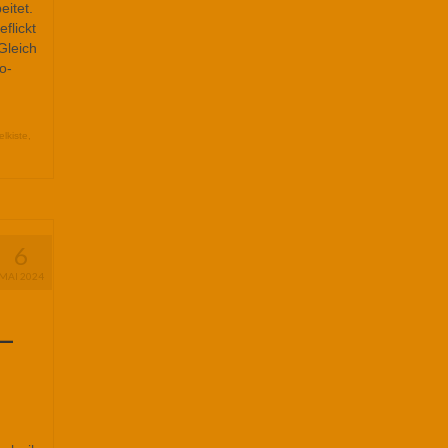
eitet.
flickt
Gleich
o-
lkiste
,
6
MAI 2024
 –