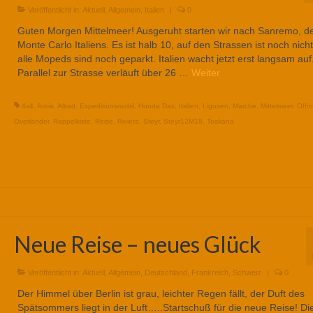
Veröffentlicht in:
Aktuell
,
Allgemein
,
Italien
|
0
Guten Morgen Mittelmeer! Ausgeruht starten wir nach Sanremo, 
Monte Carlo Italiens. Es ist halb 10, auf den Strassen ist noch nicht
alle Mopeds sind noch geparkt. Italien wacht jetzt erst langsam auf
Parallel zur Strasse verläuft über 26 …
Weiter
4x4
,
Adria
,
Allrad
,
Expeditionsmobil
,
Honda Dax
,
Italien
,
Ligurien
,
Marche
,
Mittelmeer
,
Offr
Overlander
,
Rappelkiste
,
Reise
,
Riviera
,
Steyr
,
Steyr12M18
,
Toskana
Neue Reise – neues Glück
Veröffentlicht in:
Aktuell
,
Allgemein
,
Deutschland
,
Frankreich
,
Schweiz
|
0
Der Himmel über Berlin ist grau, leichter Regen fällt, der Duft des
Spätsommers liegt in der Luft…..Startschuß für die neue Reise! Di