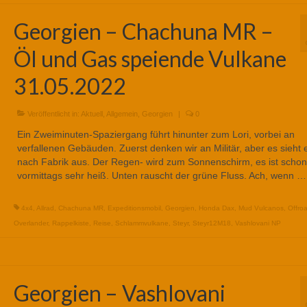
Georgien – Chachuna MR –
Öl und Gas speiende Vulkane
31.05.2022
Veröffentlicht in:
Aktuell
,
Allgemein
,
Georgien
|
0
Ein Zweiminuten-Spaziergang führt hinunter zum Lori, vorbei an
verfallenen Gebäuden. Zuerst denken wir an Militär, aber es sieht 
nach Fabrik aus. Der Regen- wird zum Sonnenschirm, es ist schon
vormittags sehr heiß. Unten rauscht der grüne Fluss. Ach, wenn 
4x4
,
Allrad
,
Chachuna MR
,
Expeditionsmobil
,
Georgien
,
Honda Dax
,
Mud Vulcanos
,
Offro
Overlander
,
Rappelkiste
,
Reise
,
Schlammvulkane
,
Steyr
,
Steyr12M18
,
Vashlovani NP
Georgien – Vashlovani