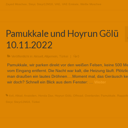
Zayed Moschee
,
Steyr
,
Steyr12M18
,
VAE
,
VAE Emirate
,
Weiße Moschee
Pamukkale und Hoyrun Gölü
10.11.2022
Veröffentlicht in:
Aktuell
,
Allgemein
,
Türkei
|
0
Pamukkale, wir parken direkt vor den weißen Felsen, keine 500 Me
vom Eingang entfernt. Die Nacht war kalt, die Heizung läuft. Plötzli
man draußen ein lautes Dröhnen….Moment mal, das Geräusch k
wir doch? Schnell ein Blick aus dem Fenster: …
Weiter
4x4
,
Allrad
,
Anatolien
,
Honda Dax
,
Hoyrun Gölü
,
Offroad
,
Overlander
,
Pamukkale
,
Rappelk
Steyr
,
Steyr12M18
,
Türkei