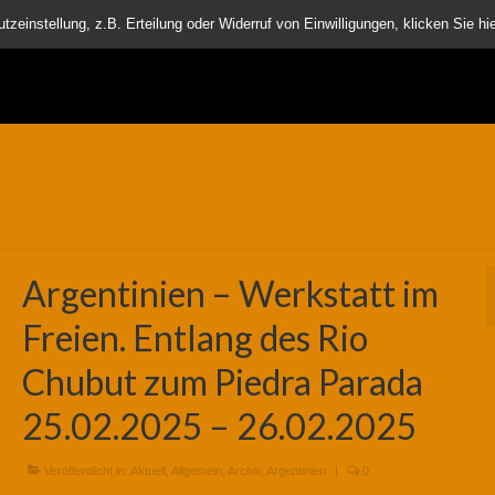
nder
einstellung, z.B. Erteilung oder Widerruf von Einwilligungen, klicken Sie hie
Argentinien – Werkstatt im
Freien. Entlang des Rio
Chubut zum Piedra Parada
25.02.2025 – 26.02.2025
Veröffentlicht in:
Aktuell
,
Allgemein
,
Archiv
,
Argentinien
|
0