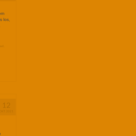
dem
s los,
.
oad
,
12
OKT. 2021
e