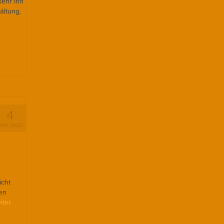
sehr ihn
ältung.
,
4
APR. 2023
icht
en
iter