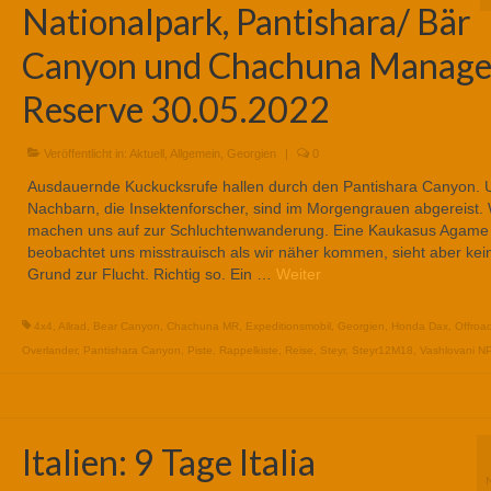
Nationalpark, Pantishara/ Bär
Canyon und Chachuna Manag
Reserve 30.05.2022
Veröffentlicht in:
Aktuell
,
Allgemein
,
Georgien
|
0
Ausdauernde Kuckucksrufe hallen durch den Pantishara Canyon. 
Nachbarn, die Insektenforscher, sind im Morgengrauen abgereist. 
machen uns auf zur Schluchtenwanderung. Eine Kaukasus Agame
beobachtet uns misstrauisch als wir näher kommen, sieht aber kei
Grund zur Flucht. Richtig so. Ein …
Weiter
4x4
,
Allrad
,
Bear Canyon
,
Chachuna MR
,
Expeditionsmobil
,
Georgien
,
Honda Dax
,
Offroa
Overlander
,
Pantishara Canyon
,
Piste
,
Rappelkiste
,
Reise
,
Steyr
,
Steyr12M18
,
Vashlovani N
Italien: 9 Tage Italia