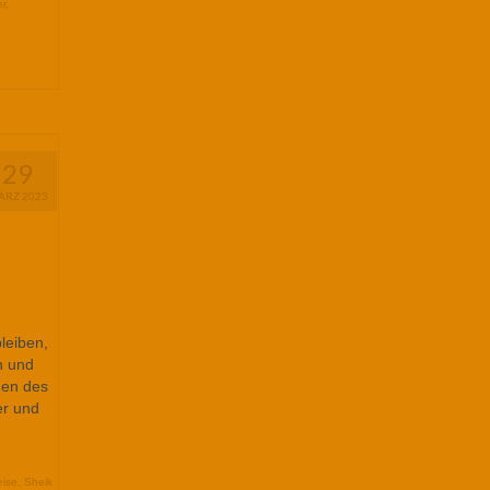
r
,
29
ÄRZ 2023
leiben,
n und
gen des
er und
eise
,
Sheik