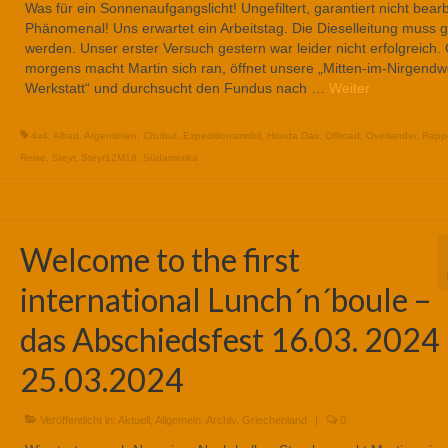
Was für ein Sonnenaufgangslicht! Ungefiltert, garantiert nicht bearb
Phänomenal! Uns erwartet ein Arbeitstag. Die Dieselleitung muss ge
werden. Unser erster Versuch gestern war leider nicht erfolgreich. 
morgens macht Martin sich ran, öffnet unsere „Mitten-im-Nirgendw
Werkstatt“ und durchsucht den Fundus nach …
Weiter
4x4
,
Allrad
,
Argentinien
,
Chubut
,
Expeditionsmobil
,
Honda Dax
,
Offroad
,
Overlander
,
Rappe
Reise
,
Steyr
,
Steyr12M18
,
Südamerika
Welcome to the first
international Lunch´n´boule –
das Abschiedsfest 16.03. 2024
25.03.2024
Veröffentlicht in:
Aktuell
,
Allgemein
,
Archiv
,
Griechenland
|
0