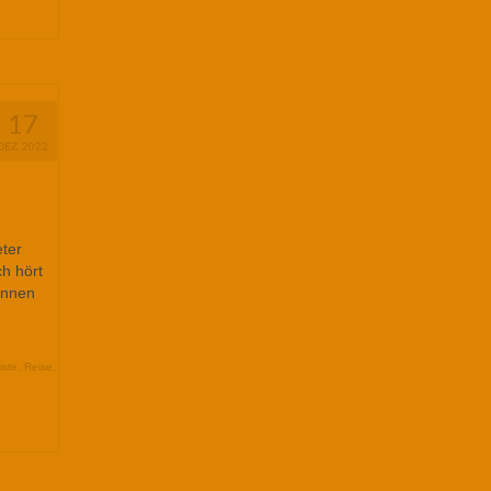
17
DEZ. 2022
ter
ch hört
ennen
iste
,
Reise
,