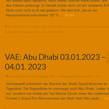
Wir starten nach Navarino. Nach halber Strecke merkt Martin, wie 
das Fahren anstrengt. Er kämpft immer noch mit der schweren Erk
Doch noch nicht so fit wie gedacht. Wir sind froh, als wir am
Navarinostrand ankommen. 20 °C, …
Weiter
4x4
,
Allrad
,
Elea
,
Expeditionsmobil
,
Griechenland
,
Hellas
,
Honda Dax
,
Offroad
,
Overlander
Peloponnes
,
Rappelkiste
,
Reise
,
Steyr
,
Steyr12M18
VAE: Abu Dhabi 03.01.2023 –
04.01. 2023
Veröffentlicht in:
Aktuell
,
Allgemein
,
VAE - Vereinigte arabische Emirate
|
0
Schneeweiß schimmert der Marmor der Sheik Zayed Moschee im
Tageslicht. Die Rappelkiste ist unterwegs nach Abu Dhabi. Leider n
auf, sondern nur vorbei am Yas Marina Circuit, einer der modernst
Formel 1 Grand Prix Rennstrecken der Welt. Hah! Wer parkt …
We