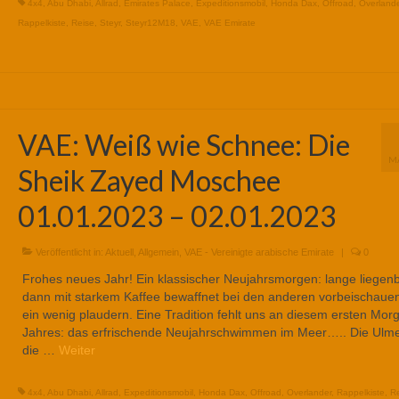
4x4
,
Abu Dhabi
,
Allrad
,
Emirates Palace
,
Expeditionsmobil
,
Honda Dax
,
Offroad
,
Overlande
Rappelkiste
,
Reise
,
Steyr
,
Steyr12M18
,
VAE
,
VAE Emirate
VAE: Weiß wie Schnee: Die
M
Sheik Zayed Moschee
01.01.2023 – 02.01.2023
Veröffentlicht in:
Aktuell
,
Allgemein
,
VAE - Vereinigte arabische Emirate
|
0
Frohes neues Jahr! Ein klassischer Neujahrsmorgen: lange liegenb
dann mit starkem Kaffee bewaffnet bei den anderen vorbeischaue
ein wenig plaudern. Eine Tradition fehlt uns an diesem ersten Mor
Jahres: das erfrischende Neujahrschwimmen im Meer….. Die Ulm
die …
Weiter
4x4
,
Abu Dhabi
,
Allrad
,
Expeditionsmobil
,
Honda Dax
,
Offroad
,
Overlander
,
Rappelkiste
,
R