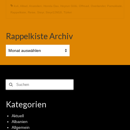
4x4
,
Allrad
,
Anatolien
,
Honda Dax
,
Hoyrun Gölü
,
Offroad
,
Overlander
,
Pamukkale
,
Rappelkiste
,
Reise
,
Steyr
,
Steyr12M18
,
Türkei
Rappelkiste Archiv
Rappelkiste
Archiv
Suchen
nach:
Kategorien
Aktuell
Albanien
Allgemein