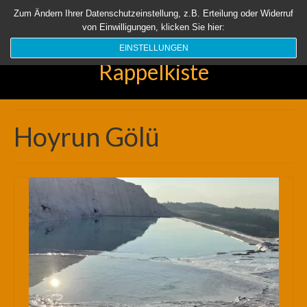
Startseite
Aktuell
Über uns
Unsere Rappelkiste
Länder
Zum Ändern Ihrer Datenschutzeinstellung, z.B. Erteilung oder Widerruf
von Einwilligungen, klicken Sie hier:
Suchen
nach:
EINSTELLUNGEN
Rappelkiste
Hoyrun Gölü