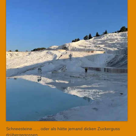
Schneesteine……oder als hätte jemand dicken Zuckerguss
drübergegossen