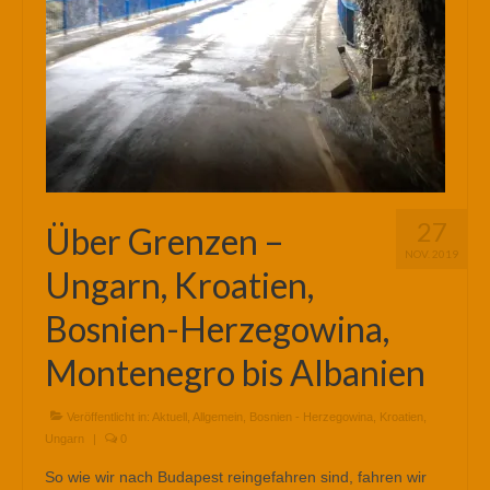
27
Über Grenzen –
NOV. 2019
Ungarn, Kroatien,
Bosnien-Herzegowina,
Montenegro bis Albanien
Veröffentlicht in:
Aktuell
,
Allgemein
,
Bosnien - Herzegowina
,
Kroatien
,
Ungarn
|
0
So wie wir nach Budapest reingefahren sind, fahren wir