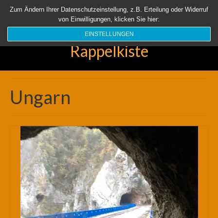
Startseite
Aktuell
Über uns
Unsere Rappelkiste
Länder
Zum Ändern Ihrer Datenschutzeinstellung, z.B. Erteilung oder Widerruf
von Einwilligungen, klicken Sie hier:
Suchen
nach:
EINSTELLUNGEN
Rappelkiste
Ungarn