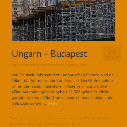
23
Ungarn – Budapest
NOV. 2019
Veröffentlicht in:
Aktuell
,
Allgemein
,
Ungarn
|
0
Von Deutsch-Jahrnsdorf zur ungarischen Grenze sind es
14km. Wir fahren wieder Landstrasse. Die GoBox geben
wir an der letzten Tankstelle in Österreich zurück. Die
45km Autobahn gestern haben 12,50€ gekostet. Nicht
gerade preiswert. Die Grenzstation ist menschenleer, die
Gebäude wirken …
Weiter
4x4
,
Budapest
,
Donau
,
Expeditionsmobil
,
Honda Dax
,
Offroad
,
Overlander
,
Rappelkiste
,
Steyr
,
Steyr 12M18
,
Szimpla Kert
,
Ungarn