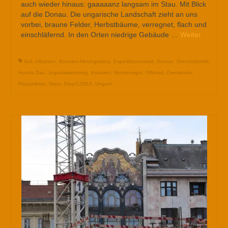
auch wieder hinaus: gaaaaanz langsam im Stau. Mit Blick
auf die Donau. Die ungarische Landschaft zieht an uns
vorbei, braune Felder, Herbstbäume, verregnet, flach und
einschläfernd. In den Orten niedrige Gebäude …
Weiter
4x4
,
Albanien
,
Bosnien-Herzegowina
,
Expeditionsmobil
,
Grenze
,
Grenzübertritt
,
Honda Dax
,
Jugoslawienkrieg
,
Kroatien
,
Montenegro
,
Offroad
,
Overlander
,
Rappelkiste
,
Steyr
,
Steyr12M18
,
Ungarn