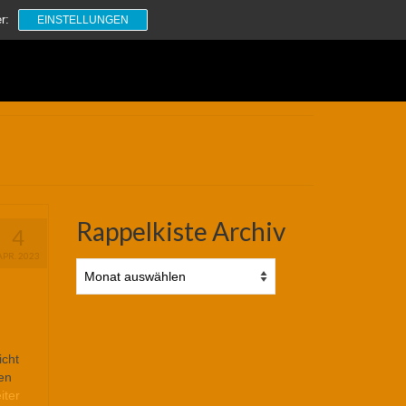
Suchen
r:
EINSTELLUNGEN
nach:
Rappelkiste Archiv
4
APR. 2023
Rappelkiste
Archiv
icht
en
iter