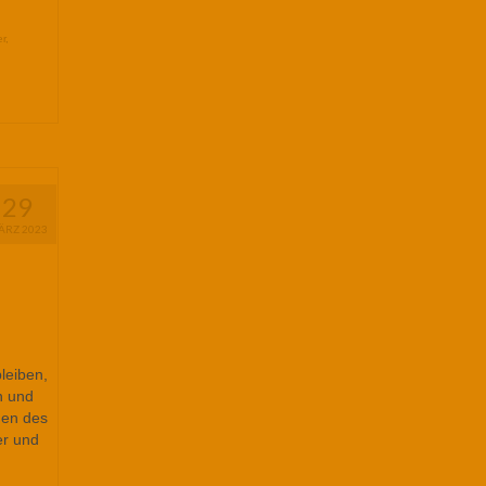
r
,
29
ÄRZ 2023
leiben,
n und
gen des
er und