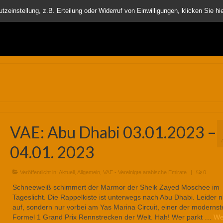
nder
einstellung, z.B. Erteilung oder Widerruf von Einwilligungen, klicken Sie hie
VAE: Abu Dhabi 03.01.2023 –
04.01. 2023
Veröffentlicht in:
Aktuell
,
Allgemein
,
VAE - Vereinigte arabische Emirate
|
0
Schneeweiß schimmert der Marmor der Sheik Zayed Moschee im
Tageslicht. Die Rappelkiste ist unterwegs nach Abu Dhabi. Leider n
auf, sondern nur vorbei am Yas Marina Circuit, einer der modernst
Formel 1 Grand Prix Rennstrecken der Welt. Hah! Wer parkt …
We