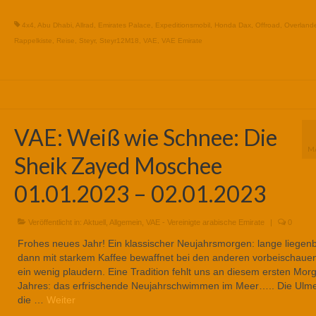
4x4
,
Abu Dhabi
,
Allrad
,
Emirates Palace
,
Expeditionsmobil
,
Honda Dax
,
Offroad
,
Overlande
Rappelkiste
,
Reise
,
Steyr
,
Steyr12M18
,
VAE
,
VAE Emirate
VAE: Weiß wie Schnee: Die
M
Sheik Zayed Moschee
01.01.2023 – 02.01.2023
Veröffentlicht in:
Aktuell
,
Allgemein
,
VAE - Vereinigte arabische Emirate
|
0
Frohes neues Jahr! Ein klassischer Neujahrsmorgen: lange liegenb
dann mit starkem Kaffee bewaffnet bei den anderen vorbeischaue
ein wenig plaudern. Eine Tradition fehlt uns an diesem ersten Mor
Jahres: das erfrischende Neujahrschwimmen im Meer….. Die Ulm
die …
Weiter