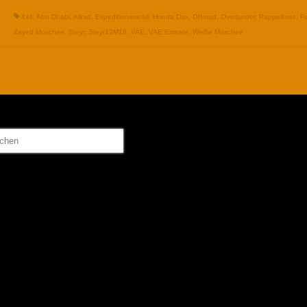
4x4
,
Abu Dhabi
,
Allrad
,
Expeditionsmobil
,
Honda Dax
,
Offroad
,
Overlander
,
Rappelkiste
,
R
Zayed Moschee
,
Steyr
,
Steyr12M18
,
VAE
,
VAE Emirate
,
Weiße Moschee