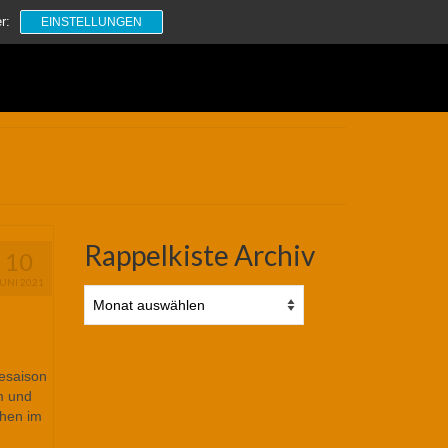
Suchen
r:
EINSTELLUNGEN
nach:
Rappelkiste Archiv
10
JUNI 2021
Rappelkiste
Archiv
esaison
m und
chen im