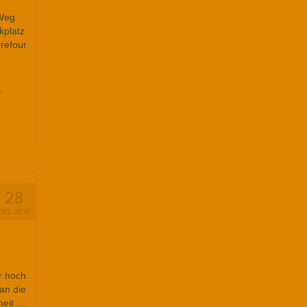
 Weg
kplatz
refour
m
,
28
DEZ. 2018
r hoch
an die
heit …