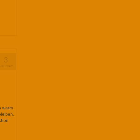
3
JUNI 2021
ön warm
bleiben,
schon