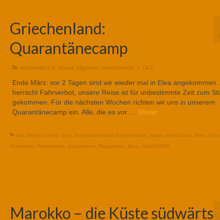
Griechenland:
Quarantänecamp
Veröffentlicht in:
Aktuell
,
Allgemein
,
Griechenland
|
0
Ende März: vor 2 Tagen sind wir wieder mal in Elea angekommen. A
herrscht Fahrverbot, unsere Reise ist für unbestimmte Zeit zum Sti
gekommen. Für die nächsten Wochen richten wir uns in unserem
Quarantänecamp ein. Alle, die es vor …
Weiter
4x4
,
Allrad
,
Corona
,
Elea
,
Expeditionsmobil
,
Griechenland
,
Hellas
,
Honda Dax
,
Meer
,
Offr
Overlander
,
Peloponnes
,
Quarantäne
,
Rappelkiste
,
Steyr
,
Steyr12M18
Marokko – die Küste südwärts