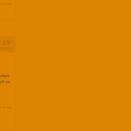
s
,
Torrox
,
19
DEZ. 2018
uchen
ach zu
s de mar
,