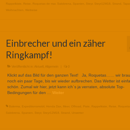
Rappelkiste
,
Reise
,
Roquetas de mar
,
Salobrena
,
Spanien
,
Steyr
,
Steyr12M18
,
Strand
,
Tapa
Weihnachten
,
Weltreise
Einbrecher und ein zäher
Ringkampf!
Veröffentlicht in:
Aktuell
,
Allgemein
|
0
Klickt auf das Bild für den ganzen Text! Ja, Roquetas…… wir bra
noch ein paar Tage, bis wir wieder aufbrechen. Das Wetter ist einf
schön. Zumal wir hier, jetzt kann ich`s ja verraten, absolute Top-
Bedingungen für den …
Weiter
Balerma
,
Expeditionsmobil
,
Honda Dax
,
Meer
,
Offroad
,
Piste
,
Rappelkiste
,
Reise
,
Roqueta
Salobrena
,
Spanien
,
Steyr
,
Steyr12M18
,
Strand
,
Unwetter