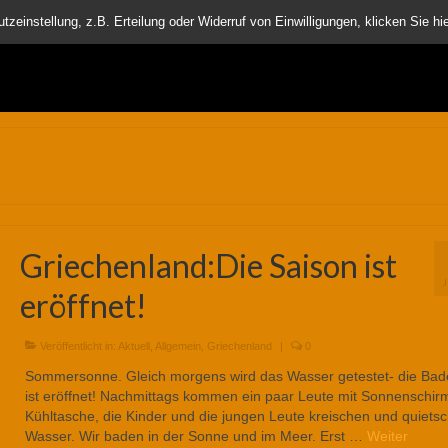
nder
einstellung, z.B. Erteilung oder Widerruf von Einwilligungen, klicken Sie hie
Griechenland:Die Saison ist
eröffnet!
Veröffentlicht in:
Aktuell
,
Allgemein
,
Griechenland
|
0
Sommersonne. Gleich morgens wird das Wasser getestet- die Bad
ist eröffnet! Nachmittags kommen ein paar Leute mit Sonnenschir
Kühltasche, die Kinder und die jungen Leute kreischen und quiets
Wasser. Wir baden in der Sonne und im Meer. Erst …
Weiter