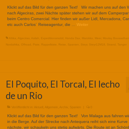
Klickt auf das Bild für den ganzen Text! Wir machen uns auf den
nach Algeciras, zwei Nächte später stehen wir auf dem Camperpar
beim Centro Comercial. Hier finden wir außer Lidl, Mercadona, Car
etc auch Carlos´ Reiseagentur, die …
Weiter
Afrika
,
Algeciras
,
Asilah
,
Expeditionsmobil
,
Honda Dax
,
Marokko
,
Meer
,
Moulay Bousselha
Nordafrika
,
Offroad
,
Piste
,
Rappelkiste
,
Reise
,
Spanien
,
Steyr
,
Steyr12M18
,
Strand
,
Tanger
El Poquito, El Torcal, El lecho
de un Rio
Veröffentlicht in:
Aktuell
,
Allgemein
,
Archiv
,
Spanien
|
0
Klickt auf das Bild für den ganzen Text! Von Malaga aus fahren wi
in die Berge. Auf der Strecke nach Antequera reiht sich eine Kurve 
nächste, wir schaukeln uns stetig aufwärts. Die Route ist an Schön