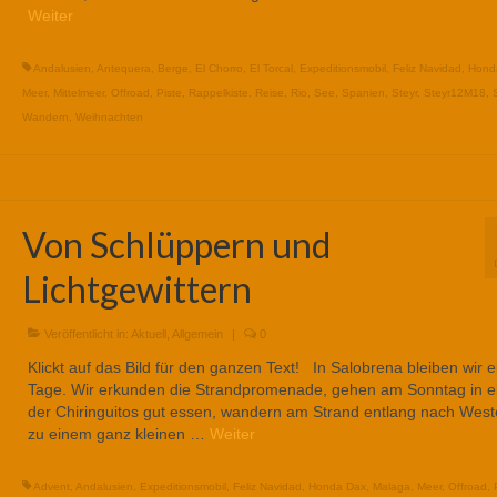
Weiter
Andalusien
,
Antequera
,
Berge
,
El Chorro
,
El Torcal
,
Expeditionsmobil
,
Feliz Navidad
,
Hond
Meer
,
Mittelmeer
,
Offroad
,
Piste
,
Rappelkiste
,
Reise
,
Rio
,
See
,
Spanien
,
Steyr
,
Steyr12M18
,
Wandern
,
Weihnachten
Von Schlüppern und
Lichtgewittern
Veröffentlicht in:
Aktuell
,
Allgemein
|
0
Klickt auf das Bild für den ganzen Text! In Salobrena bleiben wir e
Tage. Wir erkunden die Strandpromenade, gehen am Sonntag in 
der Chiringuitos gut essen, wandern am Strand entlang nach West
zu einem ganz kleinen …
Weiter
Advent
,
Andalusien
,
Expeditionsmobil
,
Feliz Navidad
,
Honda Dax
,
Malaga
,
Meer
,
Offroad
,