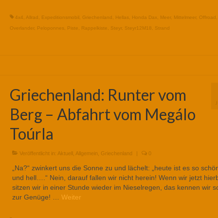
4x4
,
Allrad
,
Expeditionsmobil
,
Griechenland
,
Hellas
,
Honda Dax
,
Meer
,
Mittelmeer
,
Offroad
,
Overlander
,
Peloponnes
,
Piste
,
Rappelkiste
,
Steyr
,
Steyr12M18
,
Strand
Griechenland: Runter vom
Berg – Abfahrt vom Megálo
Toúrla
Veröffentlicht in:
Aktuell
,
Allgemein
,
Griechenland
|
0
„Na?“ zwinkert uns die Sonne zu und lächelt: „heute ist es so sch
und hell….“ Nein, darauf fallen wir nicht herein! Wenn wir jetzt hier
sitzen wir in einer Stunde wieder im Nieselregen, das kennen wir 
zur Genüge! …
Weiter