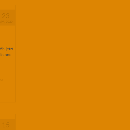
23
APR. 2020
b jetzt
llstand
oad
,
15