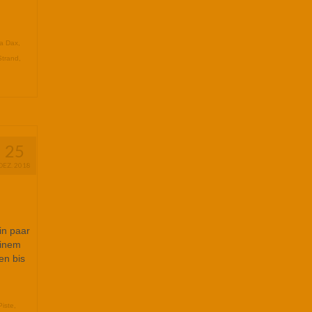
a Dax
,
Strand
,
25
DEZ. 2018
in paar
einem
en bis
Piste
,