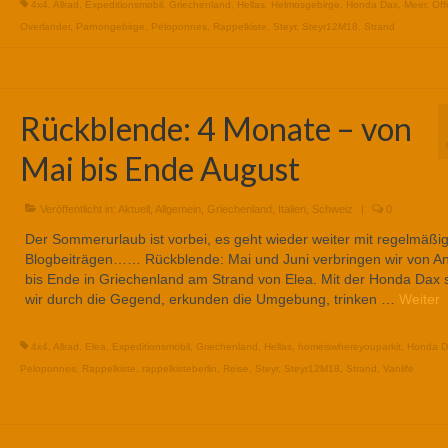
4x4
,
Allrad
,
Expeditionsmobil
,
Griechenland
,
Hellas
,
Helmosgebirge
,
Honda Dax
,
Meer
,
Off
Overlander
,
Parnongebirge
,
Peloponnes
,
Rappelkiste
,
Steyr
,
Steyr12M18
,
Strand
Rückblende: 4 Monate – von
Mai bis Ende August
Veröffentlicht in:
Aktuell
,
Allgemein
,
Griechenland
,
Italien
,
Schweiz
|
0
Der Sommerurlaub ist vorbei, es geht wieder weiter mit regelmäßi
Blogbeiträgen…… Rückblende: Mai und Juni verbringen wir von A
bis Ende in Griechenland am Strand von Elea. Mit der Honda Dax
wir durch die Gegend, erkunden die Umgebung, trinken …
Weiter
4x4
,
Allrad
,
Elea
,
Expeditionsmobil
,
Griechenland
,
Hellas
,
homeiswhereyouparkit
,
Honda D
Peloponnes
,
Rappelkiste
,
rappelkisteberlin
,
Reise
,
Steyr
,
Steyr12M18
,
Strand
,
Vanlife