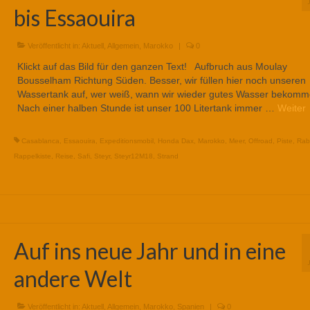
bis Essaouira
Veröffentlicht in:
Aktuell
,
Allgemein
,
Marokko
|
0
Klickt auf das Bild für den ganzen Text! Aufbruch aus Moulay
Bousselham Richtung Süden. Besser, wir füllen hier noch unseren
Wassertank auf, wer weiß, wann wir wieder gutes Wasser bekomm
Nach einer halben Stunde ist unser 100 Litertank immer …
Weiter
Casablanca
,
Essaouira
,
Expeditionsmobil
,
Honda Dax
,
Marokko
,
Meer
,
Offroad
,
Piste
,
Rab
Rappelkiste
,
Reise
,
Safi
,
Steyr
,
Steyr12M18
,
Strand
Auf ins neue Jahr und in eine
andere Welt
Veröffentlicht in:
Aktuell
,
Allgemein
,
Marokko
,
Spanien
|
0