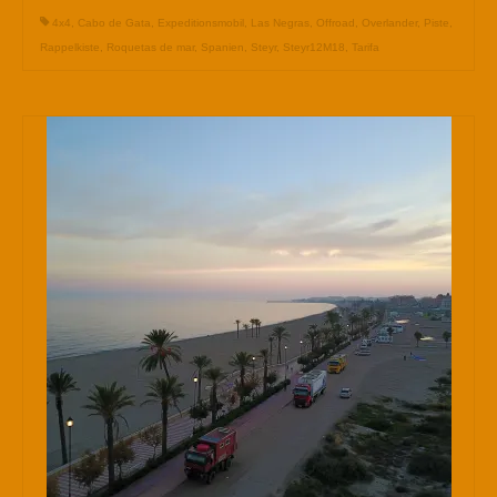
4x4
,
Cabo de Gata
,
Expeditionsmobil
,
Las Negras
,
Offroad
,
Overlander
,
Piste
,
Rappelkiste
,
Roquetas de mar
,
Spanien
,
Steyr
,
Steyr12M18
,
Tarifa