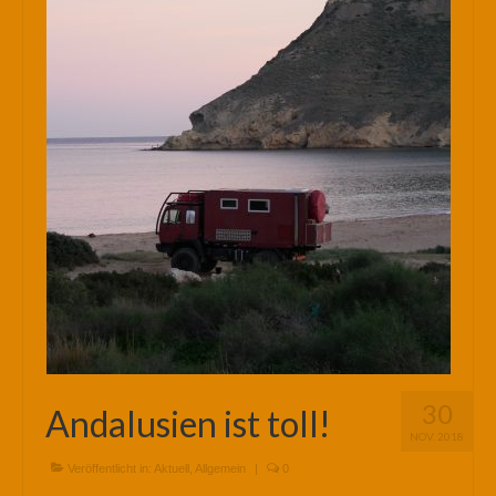
30
Andalusien ist toll!
NOV. 2018
Veröffentlicht in:
Aktuell
,
Allgemein
|
0