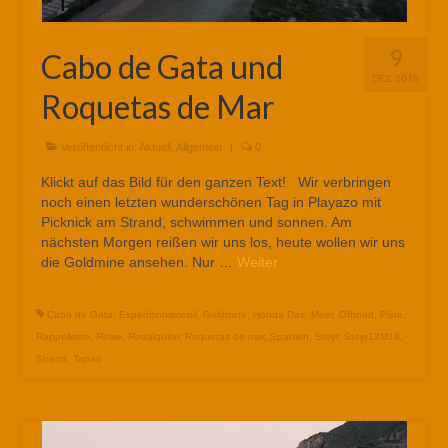
9
Cabo de Gata und
DEZ. 2018
Roquetas de Mar
Veröffentlicht in:
Aktuell
,
Allgemein
|
0
Klickt auf das Bild für den ganzen Text! Wir verbringen
noch einen letzten wunderschönen Tag in Playazo mit
Picknick am Strand, schwimmen und sonnen. Am
nächsten Morgen reißen wir uns los, heute wollen wir uns
die Goldmine ansehen. Nur …
Weiter
Cabo de Gata
,
Expeditionsmobil
,
Goldmine
,
Honda Dax
,
Meer
,
Offroad
,
Piste
,
Rappelkiste
,
Reise
,
Rodalquilar
,
Roquetas de mar
,
Spanien
,
Steyr
,
Steyr12M18
,
Strand
,
Tapas