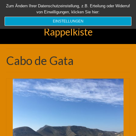
Startseite
Aktuell
Über uns
Unsere Rappelkiste
Länder
Zum Ändern Ihrer Datenschutzeinstellung, z.B. Erteilung oder Widerruf
von Einwilligungen, klicken Sie hier:
Suchen
nach:
EINSTELLUNGEN
Rappelkiste
Cabo de Gata