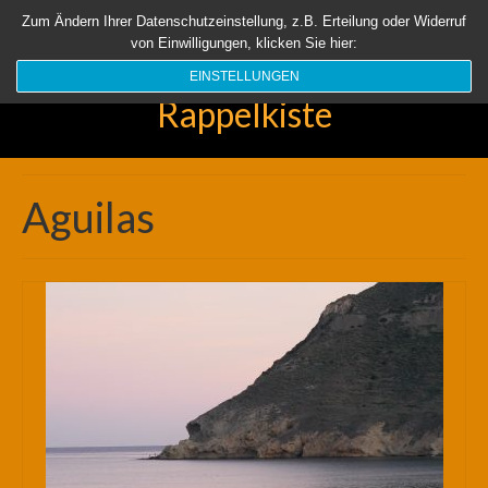
Startseite
Aktuell
Über uns
Unsere Rappelkiste
Länder
Zum Ändern Ihrer Datenschutzeinstellung, z.B. Erteilung oder Widerruf
von Einwilligungen, klicken Sie hier:
Suchen
nach:
EINSTELLUNGEN
Rappelkiste
Aguilas