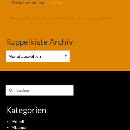
Riesenbogen und …
Weiter
Aguilas
,
Offroad
,
Ostern Spanien
,
Reise
,
Roquettas de mar
,
Steyr12M18
Rappelkiste Archiv
Rappelkiste
Archiv
Suchen
nach:
Kategorien
Aktuell
Albanien