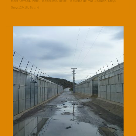
Meer
,
Offroad
,
Piste
,
Rappelkiste
,
Reise
,
Roquetas de mar
,
Spanien
,
Steyr
,
Steyr12M18
,
Strand