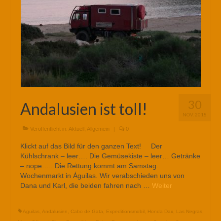
30
Andalusien ist toll!
NOV. 2018
Veröffentlicht in:
Aktuell
,
Allgemein
|
0
Klickt auf das Bild für den ganzen Text! Der
Kühlschrank – leer…. Die Gemüsekiste – leer… Getränke
– nope….. Die Rettung kommt am Samstag:
Wochenmarkt in Águilas. Wir verabschieden uns von
Dana und Karl, die beiden fahren nach …
Weiter
Aguilas
,
Andalusien
,
Cabo de Gata
,
Expeditionsmobil
,
Honda Dax
,
Las Negras
,