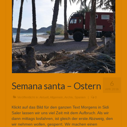
6
Semana santa – Ostern
APR. 2018
Veröffentlicht in:
Aktuell
,
Allgemein
,
Archiv
,
Spanien
|
0
Klickt auf das Bild für den ganzen Text Morgens in Sidi
Saler lassen wir uns viel Zeit mit dem Aufbruch. Als wir
dann mittags losfahren, ist gleich der erste Abzweig, den
wir nehmen wollen, gesperrt. Wir machen einen