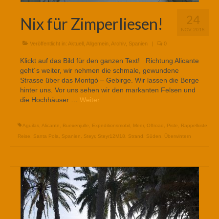
24
Nix für Zimperliesen!
NOV. 2018
Veröffentlicht in:
Aktuell
,
Allgemein
,
Archiv
,
Spanien
|
0
Klickt auf das Bild für den ganzen Text! Richtung Alicante
geht´s weiter, wir nehmen die schmale, gewundene
Strasse über das Montgó – Gebirge. Wir lassen die Berge
hinter uns. Vor uns sehen wir den markanten Felsen und
die Hochhäuser …
Weiter
Aguilas
,
Alicante
,
Buexenjulle
,
Expeditionsmobil
,
Meer
,
Offroad
,
Piste
,
Rappelkiste
,
Reise
,
Santa Pola
,
Spanien
,
Steyr
,
Steyr12M18
,
Strand
,
Süden
,
Überwintern