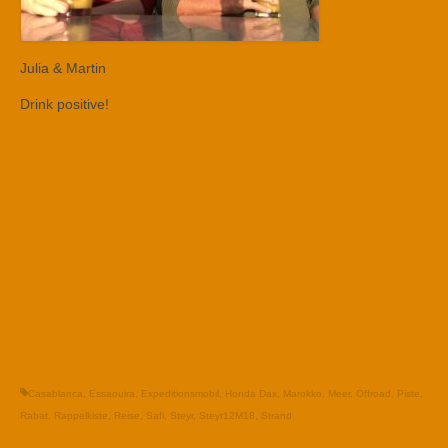
Julia & Martin
Drink positive!
Casablanca
,
Essaouira
,
Expeditionsmobil
,
Honda Dax
,
Marokko
,
Meer
,
Offroad
,
Piste
,
Rabat
,
Rappelkiste
,
Reise
,
Safi
,
Steyr
,
Steyr12M18
,
Strand