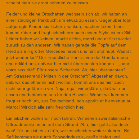
scheint man sie ernst nehmen zu müssen.
Felder und kleine Ortschaften wechseln sich ab, wir halten an
einer staubigen Parkbucht um etwas zu essen. Gegenüber total
aufgeregte Kinder, sie kichern, winken, machen faxen. Einer
kommt rüber und fragt schüchtern nach einem Stylo, einem Stift.
Leider haben wir keinen, macht nichts, merci und er flitzt wieder
zurück zu den anderen. Wir haben gerade die Töpfe auf dem
Herd als ein großer Mercedes neben uns hält und hupt. Was ist
jetzt wieder los? Der freundliche Herr ist von der Gendarmerie
und erklärt uns, daß wir hier nicht übernachten können – „pour
votre securité!“ Für unsere Sicherheit! Äh, hier übernachten?
Am Strassenrand? Mitten in der Ortschaft? Abgesehen davon,
daß wir das ohnehin nicht wollten, kommt uns das hier auch
nicht sehr gefährlich vor. Naja, egal, wir erklären, daß wir nur
essen und bedanken uns für den Hinweis. Woher wir kommen
fragt er noch, ah, aus Deutschland, bon appétit et bienvenue au
Maroc! Wirklich alle sehr freundlich hier.
Ein bißchen wollen wir noch fahren. Wir sehen zwei italienische
Offroadmobile unten auf dem Strand. Aha, hier geht also doch
was! Für uns ist es zu früh, wir entscheiden weiterzufahren. Bei
Safi kommen wir durch Schwerindustrie, große Häfen und