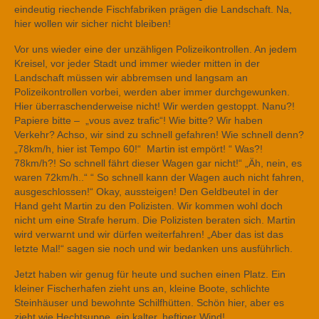
eindeutig riechende Fischfabriken prägen die Landschaft. Na,
hier wollen wir sicher nicht bleiben!
Vor uns wieder eine der unzähligen Polizeikontrollen. An jedem
Kreisel, vor jeder Stadt und immer wieder mitten in der
Landschaft müssen wir abbremsen und langsam an
Polizeikontrollen vorbei, werden aber immer durchgewunken.
Hier überraschenderweise nicht! Wir werden gestoppt. Nanu?!
Papiere bitte – „vous avez trafic“! Wie bitte? Wir haben
Verkehr? Achso, wir sind zu schnell gefahren! Wie schnell denn?
„78km/h, hier ist Tempo 60!“ Martin ist empört! “ Was?!
78km/h?! So schnell fährt dieser Wagen gar nicht!“ „Äh, nein, es
waren 72km/h..“ “ So schnell kann der Wagen auch nicht fahren,
ausgeschlossen!“ Okay, aussteigen! Den Geldbeutel in der
Hand geht Martin zu den Polizisten. Wir kommen wohl doch
nicht um eine Strafe herum. Die Polizisten beraten sich. Martin
wird verwarnt und wir dürfen weiterfahren! „Aber das ist das
letzte Mal!“ sagen sie noch und wir bedanken uns ausführlich.
Jetzt haben wir genug für heute und suchen einen Platz. Ein
kleiner Fischerhafen zieht uns an, kleine Boote, schlichte
Steinhäuser und bewohnte Schilfhütten. Schön hier, aber es
zieht wie Hechtsuppe, ein kalter, heftiger Wind!