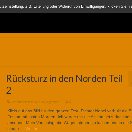
nder
einstellung, z.B. Erteilung oder Widerruf von Einwilligungen, klicken Sie hie
Rücksturz in den Norden Teil
2
Veröffentlicht in:
Aktuell
,
Allgemein
|
0
Klickt auf das Bild für den ganzen Text! Dichter Nebel verhüllt die S
Fes am nächsten Morgen. Ich würde mir die Altstadt jetzt doch seh
ansehen. Mein Vorschlag, die Wagen stehen zu lassen und in die S
einem …
Weiter