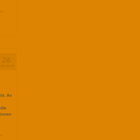
yr
,
26
APR. 2019
cht. An
die
können
ad
,