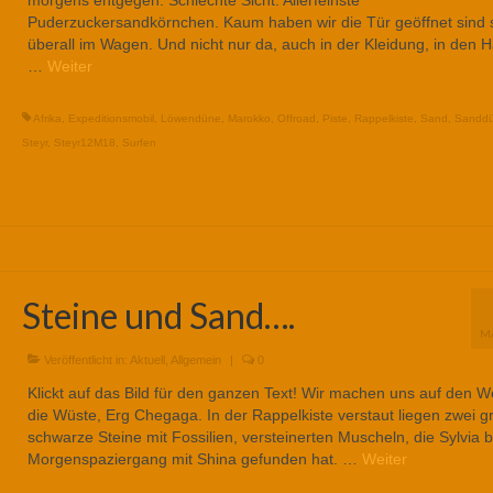
Puderzuckersandkörnchen. Kaum haben wir die Tür geöffnet sind 
überall im Wagen. Und nicht nur da, auch in der Kleidung, in den 
…
Weiter
Afrika
,
Expeditionsmobil
,
Löwendüne
,
Marokko
,
Offroad
,
Piste
,
Rappelkiste
,
Sand
,
Sanddü
Steyr
,
Steyr12M18
,
Surfen
Steine und Sand….
M
Veröffentlicht in:
Aktuell
,
Allgemein
|
0
Klickt auf das Bild für den ganzen Text! Wir machen uns auf den W
die Wüste, Erg Chegaga. In der Rappelkiste verstaut liegen zwei g
schwarze Steine mit Fossilien, versteinerten Muscheln, die Sylvia 
Morgenspaziergang mit Shina gefunden hat. …
Weiter