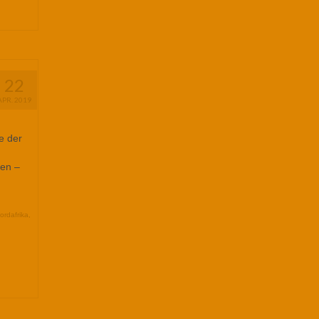
22
APR. 2019
e der
fen –
ordafrika
,