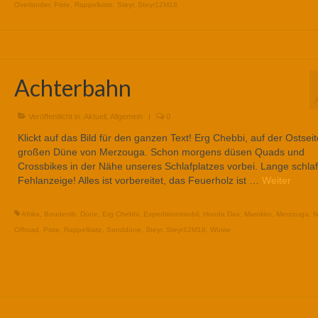
Overlander
,
Piste
,
Rappelkiste
,
Steyr
,
Steyr12M18
Achterbahn
Veröffentlicht in:
Aktuell
,
Allgemein
|
0
Klickt auf das Bild für den ganzen Text! Erg Chebbi, auf der Ostseit
großen Düne von Merzouga. Schon morgens düsen Quads und
Crossbikes in der Nähe unseres Schlafplatzes vorbei. Lange schla
Fehlanzeige! Alles ist vorbereitet, das Feuerholz ist …
Weiter
Afrika
,
Boudenib
,
Düne
,
Erg Chebbi
,
Expeditionsmobil
,
Honda Dax
,
Marokko
,
Merzouga
,
N
Offroad
,
Piste
,
Rappelkiste
,
Sanddüne
,
Steyr
,
Steyr12M18
,
Wüste