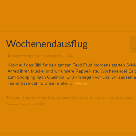
Wochenendausflug
M
Veröffentlicht in:
Aktuell
,
Allgemein
|
0
Klickt auf das Bild für den ganzen Text! Früh morgens starten Sylv
Alfred ihren Muckel und wir unsere Rappelkiste. Wochenende! Es 
zum Shopping nach Guelmim. 140 km liegen vor uns, wir sausen a
Teerstrasse dahin. Unser erster …
Weiter
Barrage
,
Expeditionsmobil
,
Fask
,
Guelmim
,
heiße Quelle
,
Icht
,
Marjane
,
Marokko
,
Offroad
Stausee
,
Steyr
,
Steyr12M18