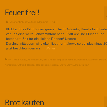
Feuer frei!
Veröffentlicht in:
Aktuell
,
Allgemein
|
0
Klickt auf das Bild für den ganzen Text! Ostwärts, Ramlia liegt hinte
vor uns eine weite Schwemmtonebene. Platt wie ´ne Flunder und
betonhart. Zeit für ein kleines Rennen! Unsere
Durchschnittsgeschwindigkeit liegt normalerweise bei plusminus 2
jetzt beschleunigen wir …
Weiter
4x4
,
Afrika
,
Allrad
,
Automuseum
,
Erg Chebbi
,
Expeditionsmobil
,
Fossilien
,
Marokko
,
Merzo
Nordafrika
,
Offroad
,
Ramlia
,
Rappelkiste
,
Rissani
,
Steyr
,
Steyr12M18
,
Vulkan
Brot kaufen