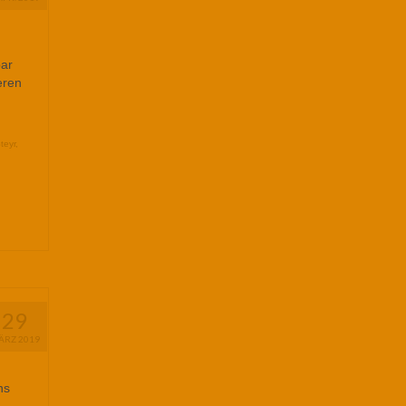
bar
eren
teyr
,
29
ÄRZ 2019
ns