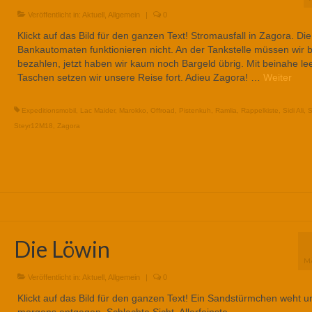
Veröffentlicht in:
Aktuell
,
Allgemein
|
0
Klickt auf das Bild für den ganzen Text! Stromausfall in Zagora. Die
Bankautomaten funktionieren nicht. An der Tankstelle müssen wir 
bezahlen, jetzt haben wir kaum noch Bargeld übrig. Mit beinahe le
Taschen setzen wir unsere Reise fort. Adieu Zagora! …
Weiter
Expeditionsmobil
,
Lac Maider
,
Marokko
,
Offroad
,
Pistenkuh
,
Ramlia
,
Rappelkiste
,
Sidi Ali
,
S
Steyr12M18
,
Zagora
Die Löwin
M
Veröffentlicht in:
Aktuell
,
Allgemein
|
0
Klickt auf das Bild für den ganzen Text! Ein Sandstürmchen weht u
morgens entgegen. Schlechte Sicht. Allerfeinste