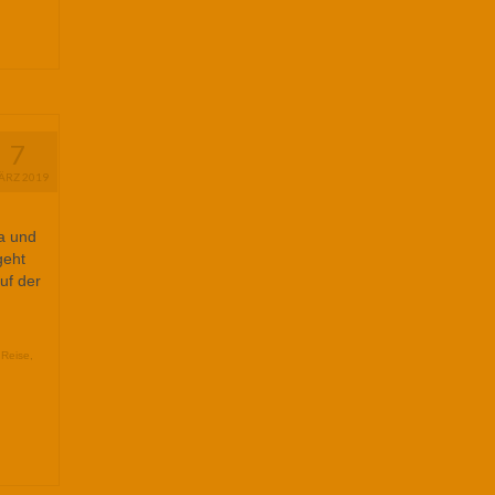
7
ÄRZ 2019
ia und
geht
uf der
,
Reise
,