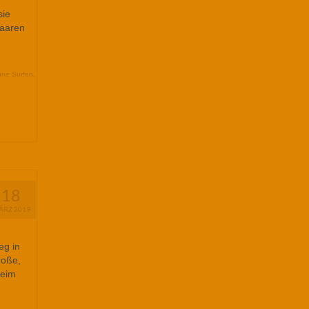
sie
Haaren
ne Surfen
,
18
ÄRZ 2019
eg in
roße,
beim