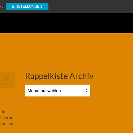
Suchen
r:
EINSTELLUNGEN
nach:
Rappelkiste Archiv
28
APR. 2019
Rappelkiste
Archiv
tadt
r gerne
tadt zu