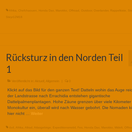
Afrika
,
Chefchaouen
,
Honda Dax
,
Marokko
,
Offroad
,
Outdoor
,
Overlander
,
Rappelkiste
,
Ste
Steyr12M18
Rücksturz in den Norden Teil
1
Veröffentlicht in:
Aktuell
,
Allgemein
|
0
Klickt auf das Bild für den ganzen Text! Datteln wohin das Auge rei
der Landstrasse nach Errachidia entstehen gigantische
Dattelpalmenplantagen. Hohe Zäune grenzen über viele Kilometer 
Monokultur ein, überall wird nach Wasser gebohrt. Die Nomaden 
hier nicht …
Weiter
4x4
,
Afrika
,
Allrad
,
Atlasgebirge
,
Expeditionsmobil
,
Fes
,
Honda Dax
,
Marokko
,
Midelt
,
Offro