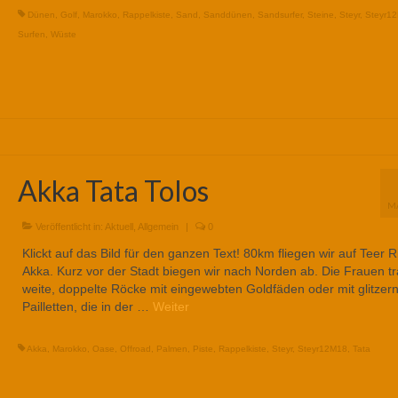
Dünen
,
Golf
,
Marokko
,
Rappelkiste
,
Sand
,
Sanddünen
,
Sandsurfer
,
Steine
,
Steyr
,
Steyr1
Surfen
,
Wüste
Akka Tata Tolos
M
Veröffentlicht in:
Aktuell
,
Allgemein
|
0
Klickt auf das Bild für den ganzen Text! 80km fliegen wir auf Teer 
Akka. Kurz vor der Stadt biegen wir nach Norden ab. Die Frauen t
weite, doppelte Röcke mit eingewebten Goldfäden oder mit glitzer
Pailletten, die in der …
Weiter
Akka
,
Marokko
,
Oase
,
Offroad
,
Palmen
,
Piste
,
Rappelkiste
,
Steyr
,
Steyr12M18
,
Tata