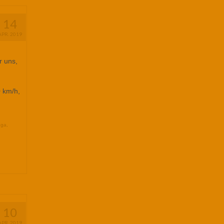
14
APR. 2019
r uns,
0 km/h,
uga
,
10
APR. 2019