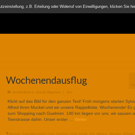
nder
einstellung, z.B. Erteilung oder Widerruf von Einwilligungen, klicken Sie hie
Wochenendausflug
M
Veröffentlicht in:
Aktuell
,
Allgemein
|
0
Klickt auf das Bild für den ganzen Text! Früh morgens starten Sylv
Alfred ihren Muckel und wir unsere Rappelkiste. Wochenende! Es 
zum Shopping nach Guelmim. 140 km liegen vor uns, wir sausen a
Teerstrasse dahin. Unser erster …
Weiter
Barrage
,
Expeditionsmobil
,
Fask
,
Guelmim
,
heiße Quelle
,
Icht
,
Marjane
,
Marokko
,
Offroad