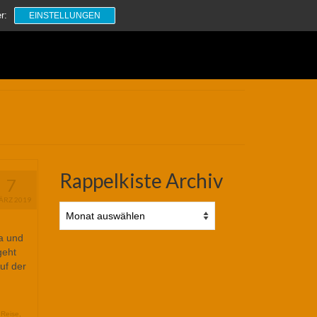
Suchen
r:
EINSTELLUNGEN
nach:
Rappelkiste Archiv
7
ÄRZ 2019
Rappelkiste
Archiv
ia und
geht
uf der
,
Reise
,