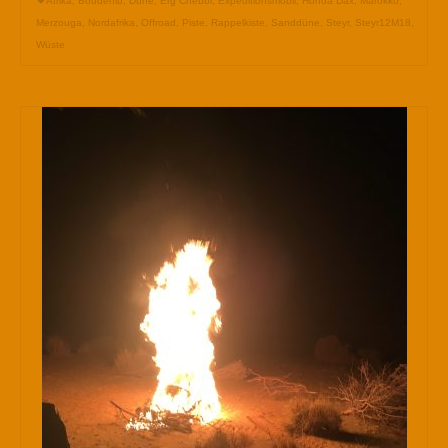
Afrika
,
Boudenib
,
Düne
,
Erg Chebbi
,
Expeditionsmobil
,
Honda Dax
,
Marokko
,
Merzouga
,
Nordafrika
,
Offroad
,
Piste
,
Rappelkiste
,
Sanddüne
,
Steyr
,
Steyr12M18
,
Wüste