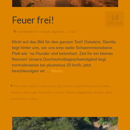
14
Feuer frei!
APR. 2019
Veröffentlicht in:
Aktuell
,
Allgemein
|
0
Klickt auf das Bild für den ganzen Text! Ostwärts, Ramlia
liegt hinter uns, vor uns eine weite Schwemmtonebene.
Platt wie ´ne Flunder und betonhart. Zeit für ein kleines
Rennen! Unsere Durchschnittsgeschwindigkeit liegt
normalerweise bei plusminus 20 km/h, jetzt
beschleunigen wir …
Weiter
4x4
,
Afrika
,
Allrad
,
Automuseum
,
Erg Chebbi
,
Expeditionsmobil
,
Fossilien
,
Marokko
,
Merzouga
,
Nordafrika
,
Offroad
,
Ramlia
,
Rappelkiste
,
Rissani
,
Steyr
,
Steyr12M18
,
Vulkan