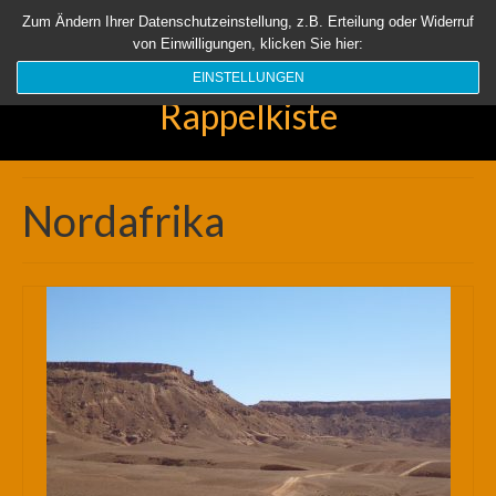
Startseite
Aktuell
Über uns
Unsere Rappelkiste
Länder
Zum Ändern Ihrer Datenschutzeinstellung, z.B. Erteilung oder Widerruf
von Einwilligungen, klicken Sie hier:
Suchen
nach:
EINSTELLUNGEN
Rappelkiste
Nordafrika