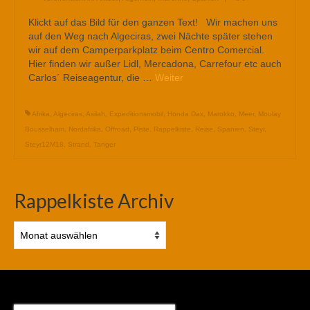
Klickt auf das Bild für den ganzen Text! Wir machen uns
auf den Weg nach Algeciras, zwei Nächte später stehen
wir auf dem Camperparkplatz beim Centro Comercial.
Hier finden wir außer Lidl, Mercadona, Carrefour etc auch
Carlos´ Reiseagentur, die …
Weiter
Afrika
,
Algeciras
,
Asilah
,
Expeditionsmobil
,
Honda Dax
,
Marokko
,
Meer
,
Moulay
Bousselham
,
Nordafrika
,
Offroad
,
Piste
,
Rappelkiste
,
Reise
,
Spanien
,
Steyr
,
Steyr12M18
,
Strand
,
Tanger
Rappelkiste Archiv
Rappelkiste
Archiv