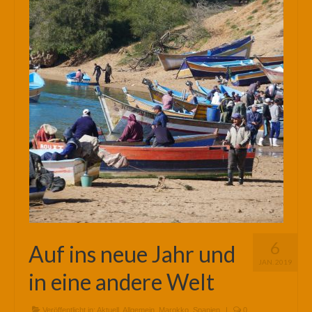
6
Auf ins neue Jahr und
JAN. 2019
in eine andere Welt
Veröffentlicht in:
Aktuell
,
Allgemein
,
Marokko
,
Spanien
|
0