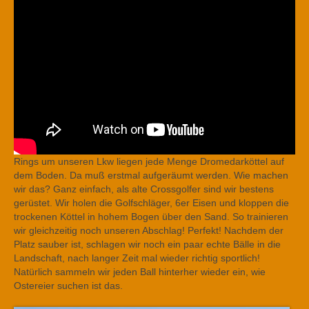
Rings um unseren Lkw liegen jede Menge Dromedarköttel auf
dem Boden. Da muß erstmal aufgeräumt werden. Wie machen
wir das? Ganz einfach, als alte Crossgolfer sind wir bestens
gerüstet. Wir holen die Golfschläger, 6er Eisen und kloppen die
trockenen Köttel in hohem Bogen über den Sand. So trainieren
wir gleichzeitig noch unseren Abschlag! Perfekt! Nachdem der
Platz sauber ist, schlagen wir noch ein paar echte Bälle in die
Landschaft, nach langer Zeit mal wieder richtig sportlich!
Natürlich sammeln wir jeden Ball hinterher wieder ein, wie
Ostereier suchen ist das.