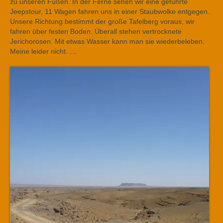
zu unseren Füßen. In der Ferne sehen wir eine geführte
Jeepstour, 11 Wagen fahren uns in einer Staubwolke entgegen.
Unsere Richtung bestimmt der große Tafelberg voraus, wir
fahren über festen Boden. Überall stehen vertrocknete
Jerichorosen. Mit etwas Wasser kann man sie wiederbeleben.
Meine leider nicht…..