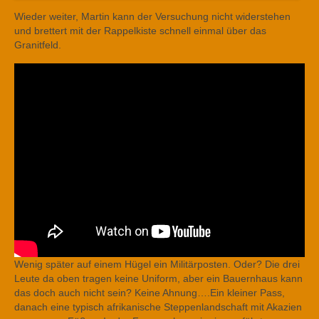
Wieder weiter, Martin kann der Versuchung nicht widerstehen
und brettert mit der Rappelkiste schnell einmal über das
Granitfeld.
Wenig später auf einem Hügel ein Militärposten. Oder? Die drei
Leute da oben tragen keine Uniform, aber ein Bauernhaus kann
das doch auch nicht sein? Keine Ahnung….Ein kleiner Pass,
danach eine typisch afrikanische Steppenlandschaft mit Akazien