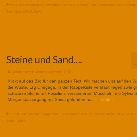
Afrika
,
Expeditionsmobil
,
Löwendüne
,
Marokko
,
Offroad
,
Piste
,
Rappelkiste
,
Sand
,
Sanddü
Steyr
,
Steyr12M18
,
Surfen
Steine und Sand….
M
Veröffentlicht in:
Aktuell
,
Allgemein
|
0
Klickt auf das Bild für den ganzen Text! Wir machen uns auf den W
die Wüste, Erg Chegaga. In der Rappelkiste verstaut liegen zwei g
schwarze Steine mit Fossilien, versteinerten Muscheln, die Sylvia 
Morgenspaziergang mit Shina gefunden hat. …
Weiter
Dünen
,
Golf
,
Marokko
,
Rappelkiste
,
Sand
,
Sanddünen
,
Sandsurfer
,
Steine
,
Steyr
,
Steyr1
Surfen
,
Wüste