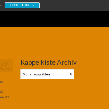
Suchen
r:
EINSTELLUNGEN
nach:
Rappelkiste Archiv
29
ÄRZ 2019
Rappelkiste
Archiv
ns
sie
Haaren