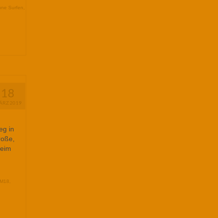
ne Surfen
,
18
ÄRZ 2019
eg in
roße,
beim
2M18
,