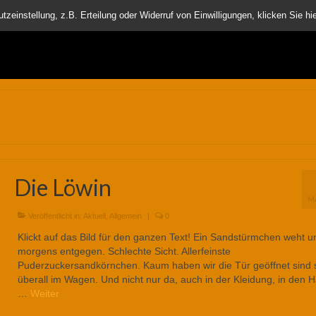
nder
einstellung, z.B. Erteilung oder Widerruf von Einwilligungen, klicken Sie hie
Die Löwin
M
Veröffentlicht in:
Aktuell
,
Allgemein
|
0
Klickt auf das Bild für den ganzen Text! Ein Sandstürmchen weht u
morgens entgegen. Schlechte Sicht. Allerfeinste
Puderzuckersandkörnchen. Kaum haben wir die Tür geöffnet sind 
überall im Wagen. Und nicht nur da, auch in der Kleidung, in den 
…
Weiter