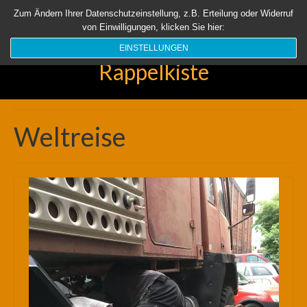
Startseite
Aktuell
Über uns
Unsere Rappelkiste
Länder
Zum Ändern Ihrer Datenschutzeinstellung, z.B. Erteilung oder Widerruf
von Einwilligungen, klicken Sie hier:
Suchen
nach:
EINSTELLUNGEN
Rappelkiste
Weltreise