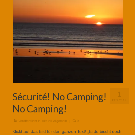
1
Sécurité! No Camping!
FEB. 2019
No Camping!
Veröffentlicht in:
Aktuell
,
Allgemein
|
0
Klickt auf das Bild für den ganzen Text! „Ei du bischt doch