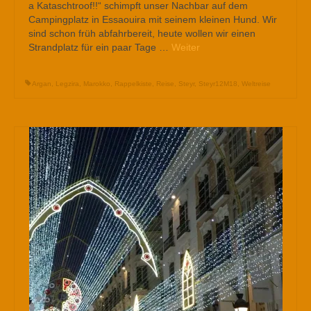
a Kataschtroof!!“ schimpft unser Nachbar auf dem
Campingplatz in Essaouira mit seinem kleinen Hund. Wir
sind schon früh abfahrbereit, heute wollen wir einen
Strandplatz für ein paar Tage …
Weiter
Argan
,
Legzira
,
Marokko
,
Rappelkiste
,
Reise
,
Steyr
,
Steyr12M18
,
Weltreise