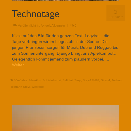
5
Technotage
FEB. 2019
Veröffentlicht in:
Aktuell
,
Allgemein
|
0
Klickt auf das Bild für den ganzen Text! Legzira… die
Tage verbringen wir im Liegestuhl in der Sonne. Die
jungen Franzosen sorgen für Musik, Dub und Reggae bis
zum Sonnenuntergang. Django bringt uns Apfelkompott.
Gelegentlich kommt jemand zum plaudern vorbei. …
Weiter
80erJahre
,
Marokko
,
Schädelkunst
,
Sidi Ifni
,
Steyr
,
Steyr12M18
,
Strand
,
Techno
,
Testfahrt Steyr
,
Weltreise