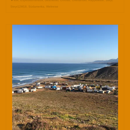
4x4
,
Expeditionsmobil
,
Gelbfieber
,
Offroad
,
Overlander
,
Rappelkiste
,
Steyr
,
Steyr12M18
,
Südamerika
,
Weltreise