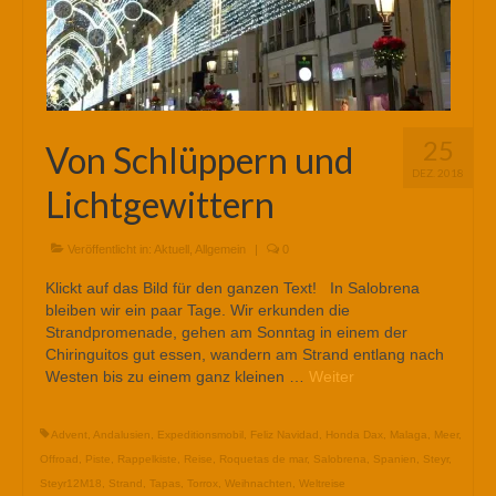
25
Von Schlüppern und
DEZ. 2018
Lichtgewittern
Veröffentlicht in:
Aktuell
,
Allgemein
|
0
Klickt auf das Bild für den ganzen Text! In Salobrena
bleiben wir ein paar Tage. Wir erkunden die
Strandpromenade, gehen am Sonntag in einem der
Chiringuitos gut essen, wandern am Strand entlang nach
Westen bis zu einem ganz kleinen …
Weiter
Advent
,
Andalusien
,
Expeditionsmobil
,
Feliz Navidad
,
Honda Dax
,
Malaga
,
Meer
,
Offroad
,
Piste
,
Rappelkiste
,
Reise
,
Roquetas de mar
,
Salobrena
,
Spanien
,
Steyr
,
Steyr12M18
,
Strand
,
Tapas
,
Torrox
,
Weihnachten
,
Weltreise