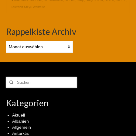
80erJahre
,
Marokko
,
Schädelkunst
,
Sidi Ifni
,
Steyr
,
Steyr12M18
,
Strand
,
Techno
,
Testfahrt Steyr
,
Weltreise
Rappelkiste Archiv
Rappelkiste
Archiv
Suchen
nach:
Kategorien
Aktuell
Albanien
Allgemein
Antarktis