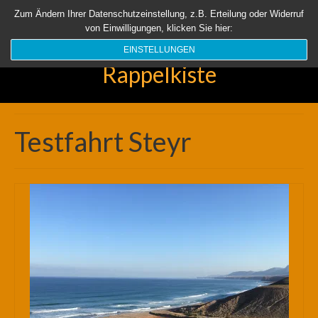
Startseite
Aktuell
Über uns
Unsere Rappelkiste
Länder
Zum Ändern Ihrer Datenschutzeinstellung, z.B. Erteilung oder Widerruf
von Einwilligungen, klicken Sie hier:
Suchen
nach:
EINSTELLUNGEN
Rappelkiste
Testfahrt Steyr