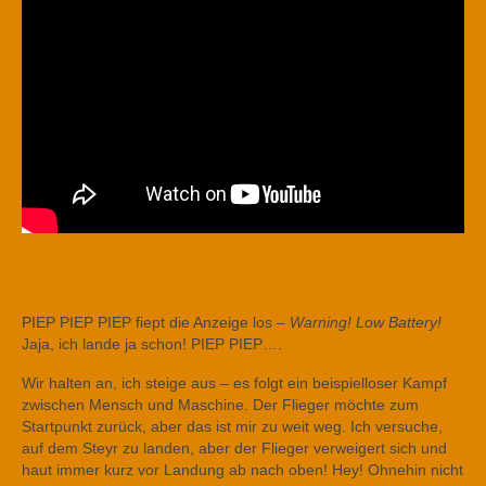
PIEP PIEP PIEP fiept die Anzeige los –
Warning! Low Battery!
Jaja, ich lande ja schon! PIEP PIEP….
Wir halten an, ich steige aus – es folgt ein beispielloser Kampf
zwischen Mensch und Maschine. Der Flieger möchte zum
Startpunkt zurück, aber das ist mir zu weit weg. Ich versuche,
auf dem Steyr zu landen, aber der Flieger verweigert sich und
haut immer kurz vor Landung ab nach oben! Hey! Ohnehin nicht