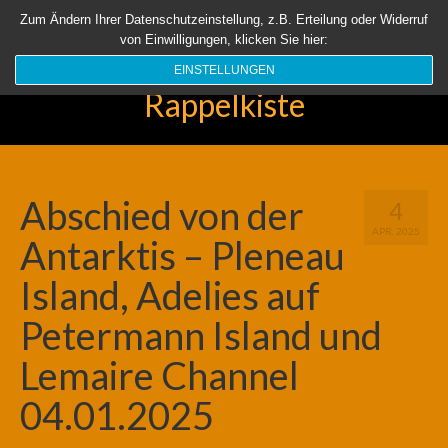
Startseite
Aktuell
Über uns
Unsere Rappelkiste
Länder
Zum Ändern Ihrer Datenschutzeinstellung, z.B. Erteilung oder Widerruf
von Einwilligungen, klicken Sie hier:
Suchen
nach:
EINSTELLUNGEN
Rappelkiste
Abschied von der
4
APR. 2025
Antarktis – Pleneau
Island, Adelies auf
Petermann Island und
Lemaire Channel
04.01.2025