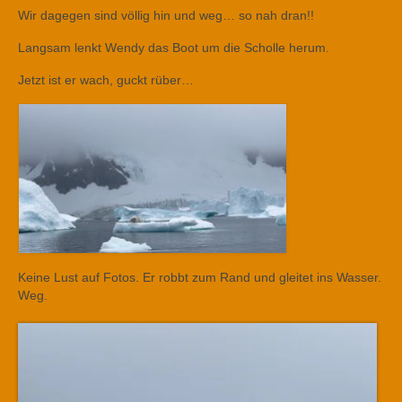
Wir dagegen sind völlig hin und weg… so nah dran!!
Langsam lenkt Wendy das Boot um die Scholle herum.
Jetzt ist er wach, guckt rüber…
Keine Lust auf Fotos. Er robbt zum Rand und gleitet ins Wasser.
Weg.