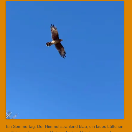
Ein Sommertag. Der Himmel strahlend blau, ein laues Lüftchen,