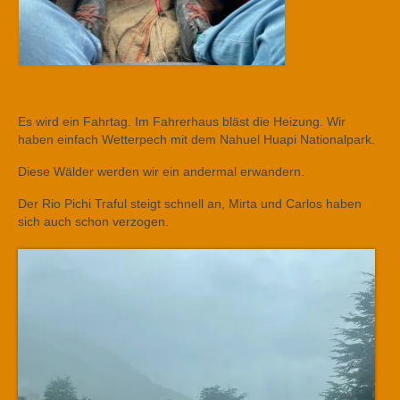
Es wird ein Fahrtag. Im Fahrerhaus bläst die Heizung. Wir
haben einfach Wetterpech mit dem Nahuel Huapi Nationalpark.
Diese Wälder werden wir ein andermal erwandern.
Der Rio Pichi Traful steigt schnell an, Mirta und Carlos haben
sich auch schon verzogen.