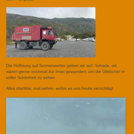
Die Hoffnung auf Sonnenwetter geben wir auf. Schade, wir
wären gerne nochmal zur Insel gewandert, um die Gletscher in
voller Schönheit zu sehen.
Alles startklar, mal sehen, wohin es uns heute verschlägt.