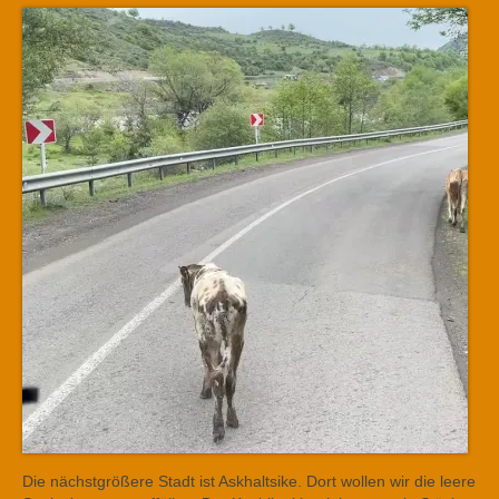
Die nächstgrößere Stadt ist Askhaltsike. Dort wollen wir die leere