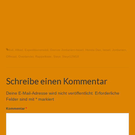
4x4
,
Allrad
,
Expeditionsmobil
,
Grenze Jordanien-Israel
,
Honda Dax
,
Israel
,
Jordanien
,
Offroad
,
Overlander
,
Rappelkiste
,
Steyr
,
Steyr12M18
Schreibe einen Kommentar
Deine E-Mail-Adresse wird nicht veröffentlicht.
Erforderliche
Felder sind mit
*
markiert
Kommentar
*