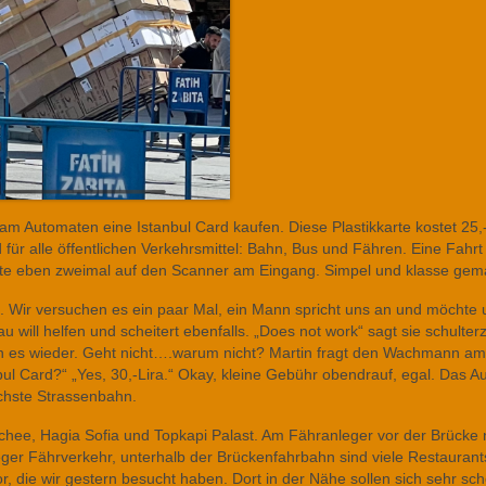
am Automaten eine Istanbul Card kaufen. Diese Plastikkarte kostet 25
für alle öffentlichen Verkehrsmittel: Bahn, Bus und Fähren. Eine Fahrt
arte eben zweimal auf den Scanner am Eingang. Simpel und klasse gem
n. Wir versuchen es ein paar Mal, ein Mann spricht uns an und möchte 
u will helfen und scheitert ebenfalls. „Does not work“ sagt sie schulte
ren es wieder. Geht nicht….warum nicht? Martin fragt den Wachmann am
bul Card?“ „Yes, 30,-Lira.“ Okay, kleine Gebühr obendrauf, egal. Das A
ächste Strassenbahn.
schee, Hagia Sofia und Topkapi Palast. Am Fähranleger vor der Brücke
eger Fährverkehr, unterhalb der Brückenfahrbahn sind viele Restauran
, die wir gestern besucht haben. Dort in der Nähe sollen sich sehr sc