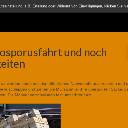
nder
einstellung, z.B. Erteilung oder Widerruf von Einwilligungen, klicken Sie hie
Bosporusfahrt und noch
eiten
 wir werden heute mal den öffentlichen Nahverkehr ausprobieren und st
meile schleppen und ziehen die Müllsammler ihre übergroßen Säcke, ge
en. Die Männer verschwinden fast unter ihrer Last.