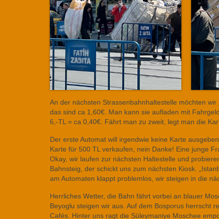
An der nächsten Strassenbahnhaltestelle möchten wir 
das sind ca 1,60€. Man kann sie aufladen mit Fahrgeld 
6,-TL = ca 0,40€. Fährt man zu zweit, legt man die K
Der erste Automat will irgendwie keine Karte ausgebe
Karte für 500 TL verkaufen, nein Danke! Eine junge Fra
Okay, wir laufen zur nächsten Haltestelle und probie
Bahnsteig, der schickt uns zum nächsten Kiosk. „Istan
am Automaten klappt problemlos, wir steigen in die n
Herrliches Wetter, die Bahn fährt vorbei an blauer Mo
Beyoglu steigen wir aus. Auf dem Bosporus herrscht r
Cafés. Hinter uns ragt die Süleymaniye Moschee empor