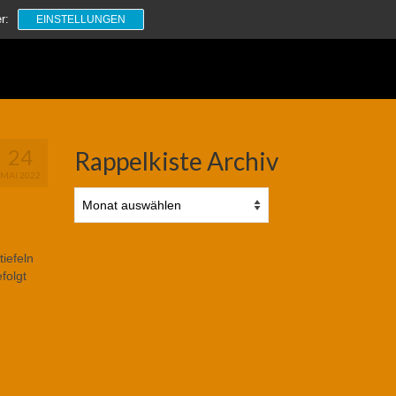
Suchen
r:
EINSTELLUNGEN
nach:
24
Rappelkiste Archiv
MAI 2022
Rappelkiste
Archiv
iefeln
folgt