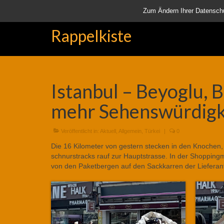
Startseite
Aktuell
Über uns
Unsere Rappelkiste
Lä
Zum Ändern Ihrer Datenschutz
Rappelkiste
Istanbul – Beyoglu, 
mehr Sehenswürdigk
Veröffentlicht in:
Aktuell
,
Allgemein
,
Türkei
|
0
Die 16 Kilometer von gestern stecken in den Knochen,
schnurstracks rauf zur Hauptstrasse. In der Shopping
von den Paketbergen auf den Sackkarren der Lieferant