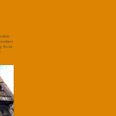
ntlich
n modern
 Es ist
d