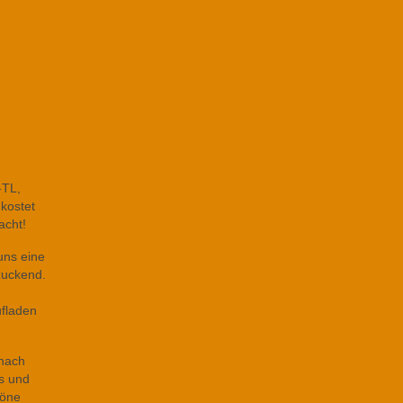
,-TL,
 kostet
acht!
uns eine
rzuckend.
ufladen
 nach
ts und
höne