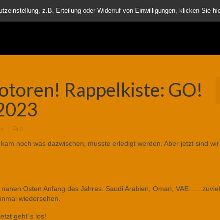
nder
einstellung, z.B. Erteilung oder Widerruf von Einwilligungen, klicken Sie hie
otoren! Rappelkiste: GO!
.2023
en
|
0
 kam noch was dazwischen, musste erledigt werden. Aber jetzt sind wir
n nahen Osten Anfang des Jahres. Saudi Arabien, Oman, VAE……zuvie
einmal wiedersehen.
tzt geht´s los!