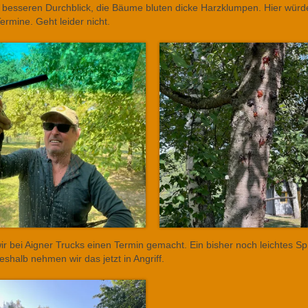
r besseren Durchblick, die Bäume bluten dicke Harzklumpen. Hier würd
rmine. Geht leider nicht.
r bei Aigner Trucks einen Termin gemacht. Ein bisher noch leichtes Spi
shalb nehmen wir das jetzt in Angriff.