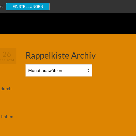
Suchen
r:
EINSTELLUNGEN
nach:
26
Rappelkiste Archiv
FEB. 2024
Rappelkiste
Archiv
 durch
l haben