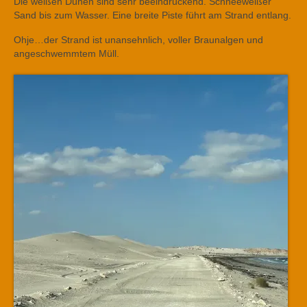
Die weißen Dünen sind sehr beeindruckend. Schneeweißer
Sand bis zum Wasser. Eine breite Piste führt am Strand entlang.
Ohje…der Strand ist unansehnlich, voller Braunalgen und
angeschwemmtem Müll.