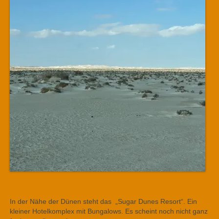
In der Nähe der Dünen steht das „Sugar Dunes Resort“. Ein
kleiner Hotelkomplex mit Bungalows. Es scheint noch nicht ganz