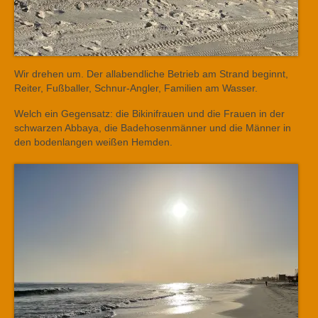
Wir drehen um. Der allabendliche Betrieb am Strand beginnt,
Reiter, Fußballer, Schnur-Angler, Familien am Wasser.
Welch ein Gegensatz: die Bikinifrauen und die Frauen in der
schwarzen Abbaya, die Badehosenmänner und die Männer in
den bodenlangen weißen Hemden.