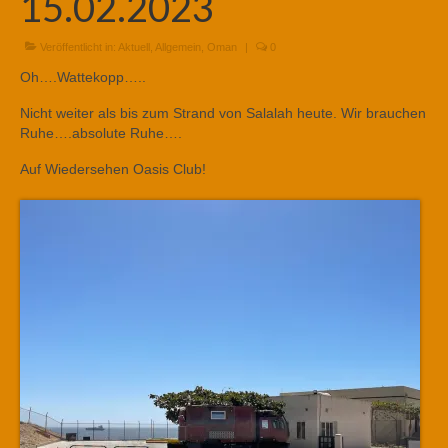
15.02.2023
Veröffentlicht in:
Aktuell
,
Allgemein
,
Oman
|
0
Oh….Wattekopp…..
Nicht weiter als bis zum Strand von Salalah heute. Wir brauchen
Ruhe….absolute Ruhe….
Auf Wiedersehen Oasis Club!