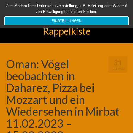
Startseite
Aktuell
Über uns
Unsere Rappelkiste
Länder
Zum Ändern Ihrer Datenschutzeinstellung, z.B. Erteilung oder Widerruf
von Einwilligungen, klicken Sie hier:
Suchen
nach:
EINSTELLUNGEN
Rappelkiste
Oman: Vögel
31
JULI 2023
beobachten in
Daharez, Pizza bei
Mozzart und ein
Wiedersehen in Mirbat
11.02.2023 –