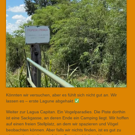
Könnten wir versuchen, aber es fühlt sich nicht gut an. Wir
lassen es – erste Lagune abgehakt
Weiter zur Lagua Capitan. Ein Vogelparadies. Die Piste dorthin
ist eine Sackgasse, an deren Ende ein Camping liegt. Wir hoffen
auf einen freien Stellplatz, an dem wir spazieren und Vögel
beobachten können. Aber falls wir nichts finden, ist es gut zu