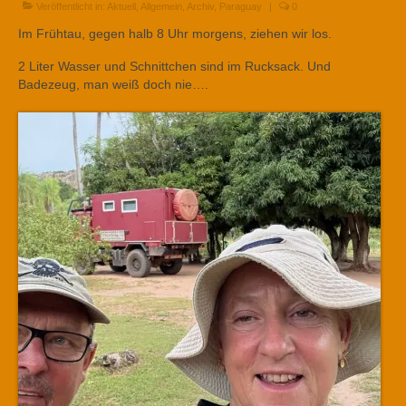
Veröffentlicht in:
Aktuell
,
Allgemein
,
Archiv
,
Paraguay
|
0
Im Frühtau, gegen halb 8 Uhr morgens, ziehen wir los.
2 Liter Wasser und Schnittchen sind im Rucksack. Und
Badezeug, man weiß doch nie….