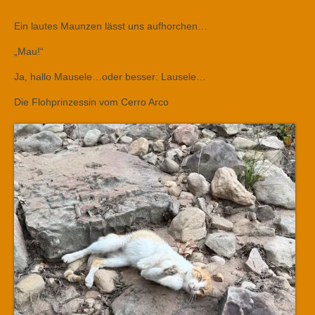
Ein lautes Maunzen lässt uns aufhorchen…
„Mau!“
Ja, hallo Mausele…oder besser: Lausele…
Die Flohprinzessin vom Cerro Arco