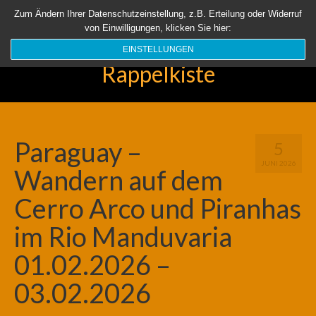
Startseite
Aktuell
Über uns
Unsere Rappelkiste
Länder
Zum Ändern Ihrer Datenschutzeinstellung, z.B. Erteilung oder Widerruf
von Einwilligungen, klicken Sie hier:
Suchen
nach:
EINSTELLUNGEN
Rappelkiste
Paraguay –
5
JUNI 2026
Wandern auf dem
Cerro Arco und Piranhas
im Rio Manduvaria
01.02.2026 –
03.02.2026