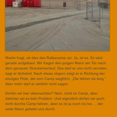
Martin fragt, ob dies das Rallyecamp sei. Ja, ist es. Es wird
gerade aufgebaut. Wir fragen den jungen Mann am Tor nach
dem genauen Streckenverlauf, Das darf er uns nicht verraten,
sagt er lächelnd. Nach etwas zögern zeigt er in Richtung der
einzigen Piste, die vom Camp wegführt. „Die fahren da lang.“
Aber mehr darf er wirklich nicht sagen.
Dürfen wir hier übernachten? Nein, nicht im Camp, aber
dahinter sei es kein Problem. Und eigentlich dürfen wir auch
nicht durchs Camp fahren, aber es ist ja noch nix los…. der
nette Mann geleitet uns durch.