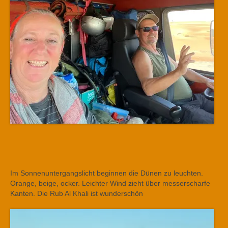
Im Sonnenuntergangslicht beginnen die Dünen zu leuchten.
Orange, beige, ocker. Leichter Wind zieht über messerscharfe
Kanten. Die Rub Al Khali ist wunderschön