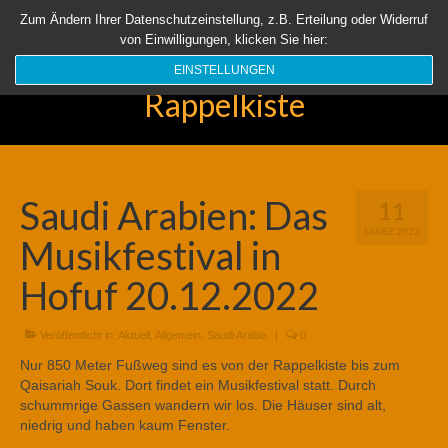
Startseite
Aktuell
Über uns
Unsere Rappelkiste
Länder
Zum Ändern Ihrer Datenschutzeinstellung, z.B. Erteilung oder Widerruf
von Einwilligungen, klicken Sie hier:
Suchen
nach:
EINSTELLUNGEN
Rappelkiste
Saudi Arabien: Das
11
MÄRZ 2023
Musikfestival in
Hofuf 20.12.2022
Veröffentlicht in:
Aktuell
,
Allgemein
,
Saudi Arabia
|
0
Nur 850 Meter Fußweg sind es von der Rappelkiste bis zum
Qaisariah Souk. Dort findet ein Musikfestival statt. Durch
schummrige Gassen wandern wir los. Die Häuser sind alt,
niedrig und haben kaum Fenster.