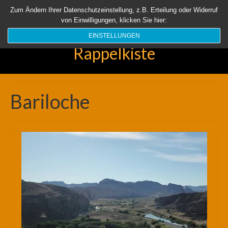
Startseite
Aktuell
Über uns
Unsere Rappelkiste
Länder
Zum Ändern Ihrer Datenschutzeinstellung, z.B. Erteilung oder Widerruf
von Einwilligungen, klicken Sie hier:
Suchen
nach:
EINSTELLUNGEN
Rappelkiste
Bariloche