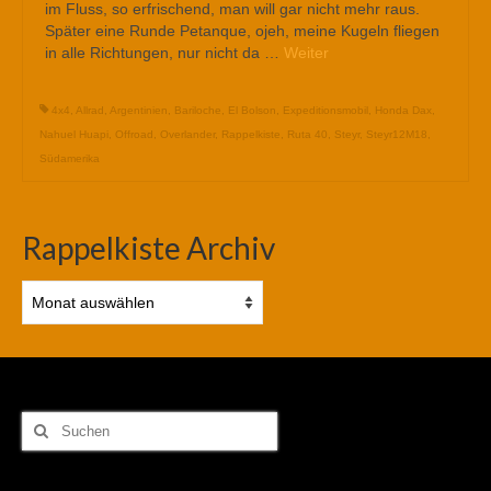
im Fluss, so erfrischend, man will gar nicht mehr raus.
Später eine Runde Petanque, ojeh, meine Kugeln fliegen
in alle Richtungen, nur nicht da …
Weiter
4x4
,
Allrad
,
Argentinien
,
Bariloche
,
El Bolson
,
Expeditionsmobil
,
Honda Dax
,
Nahuel Huapi
,
Offroad
,
Overlander
,
Rappelkiste
,
Ruta 40
,
Steyr
,
Steyr12M18
,
Südamerika
Rappelkiste Archiv
Rappelkiste
Archiv
Suchen
nach: