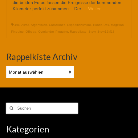
die beiden Fotos fassen die Ereignisse der kommenden
Kilometer perfekt zusammen… Der …
Weiter
4x4
,
Allrad
,
Argentinien
,
Camarones
,
Expeditionsmobil
,
Honda Dax
,
Magellan
Pinguine
,
Offroad
,
Overlander
,
Pinguine
,
Rappelkiste
,
Steyr
,
Steyr12M18
Rappelkiste Archiv
Rappelkiste
Archiv
Suchen
nach:
Kategorien