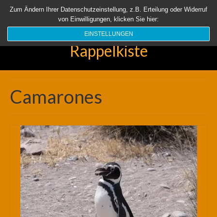
Startseite
Aktuell
Über uns
Unsere Rappelkiste
Länder
Zum Ändern Ihrer Datenschutzeinstellung, z.B. Erteilung oder Widerruf
von Einwilligungen, klicken Sie hier:
Suchen
nach:
EINSTELLUNGEN
Rappelkiste
Camarones