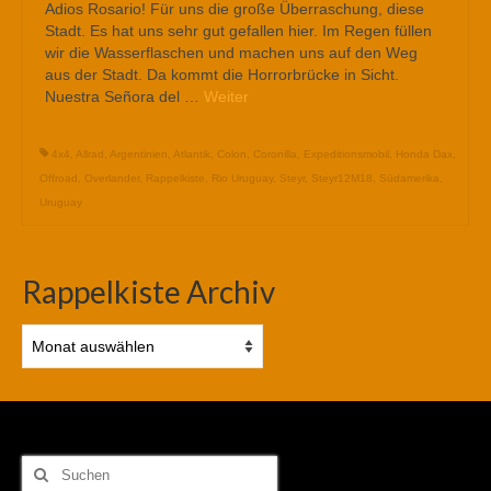
Adios Rosario! Für uns die große Überraschung, diese
Stadt. Es hat uns sehr gut gefallen hier. Im Regen füllen
wir die Wasserflaschen und machen uns auf den Weg
aus der Stadt. Da kommt die Horrorbrücke in Sicht.
Nuestra Señora del …
Weiter
4x4
,
Allrad
,
Argentinien
,
Atlantik
,
Colon
,
Coronilla
,
Expeditionsmobil
,
Honda Dax
,
Offroad
,
Overlander
,
Rappelkiste
,
Rio Uruguay
,
Steyr
,
Steyr12M18
,
Südamerika
,
Uruguay
Rappelkiste Archiv
Rappelkiste
Archiv
Suchen
nach: