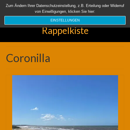
Startseite
Aktuell
Über uns
Unsere Rappelkiste
Länder
Zum Ändern Ihrer Datenschutzeinstellung, z.B. Erteilung oder Widerruf
von Einwilligungen, klicken Sie hier:
Suchen
nach:
EINSTELLUNGEN
Rappelkiste
Coronilla