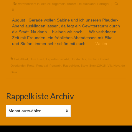
Veröffentlicht in:
Aktuell
,
Allgemein
,
Archiv
,
Deutschland
,
Portugal
|
0
August Gerade wollen Sabine und ich unseren Plauder-
Abend ausklingen lassen, da fegt ein Gewittersturm durch
die Stadt. Na dann….bleiben wir noch…. Wir verbringen
Zeit mit Freunden, ein fröhliches Abendessen mit Elke
und Stefan, immer sehr schön mit euch! …
Weiter
4x4
,
Allrad
,
Dom Luis I
,
Expeditionsmobil
,
Honda Dax
,
Kopke
,
Offroad
,
Overlander
,
Porto
,
Portugal
,
Portwein
,
Rappelkiste
,
Steyr
,
Steyr12M18
,
Vila Nova de
Gaia
Rappelkiste Archiv
Rappelkiste
Archiv