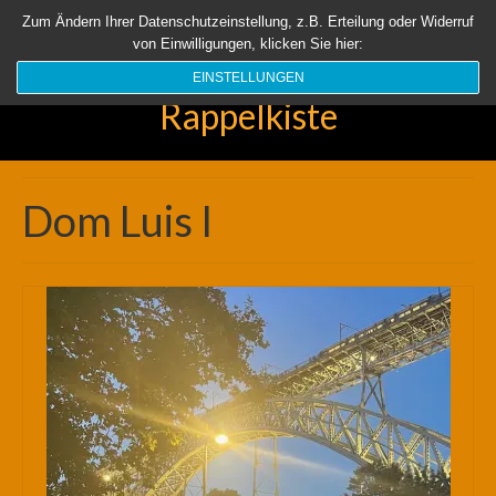
Startseite
Aktuell
Über uns
Unsere Rappelkiste
Länder
Zum Ändern Ihrer Datenschutzeinstellung, z.B. Erteilung oder Widerruf
von Einwilligungen, klicken Sie hier:
Suchen
nach:
EINSTELLUNGEN
Rappelkiste
Dom Luis I