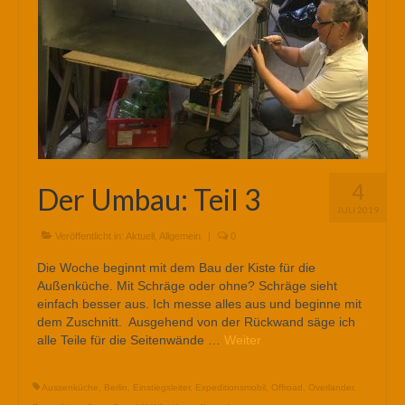
4
Der Umbau: Teil 3
JULI 2019
Veröffentlicht in:
Aktuell
,
Allgemein
|
0
Die Woche beginnt mit dem Bau der Kiste für die
Außenküche. Mit Schräge oder ohne? Schräge sieht
einfach besser aus. Ich messe alles aus und beginne mit
dem Zuschnitt. Ausgehend von der Rückwand säge ich
alle Teile für die Seitenwände …
Weiter
Aussenküche
,
Berlin
,
Einstiegsleiter
,
Expeditionsmobil
,
Offroad
,
Overlander
,