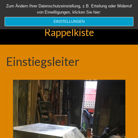
Startseite
Aktuell
Über uns
Unsere Rappelkiste
Länder
Zum Ändern Ihrer Datenschutzeinstellung, z.B. Erteilung oder Widerruf
von Einwilligungen, klicken Sie hier:
Suchen
nach:
EINSTELLUNGEN
Rappelkiste
Einstiegsleiter