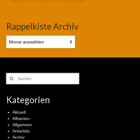
Rappelkiste
,
Steyr
,
Steyr12M18
,
Wasserfilteranlage
Rappelkiste Archiv
Rappelkiste
Archiv
Suchen
nach:
Kategorien
Aktuell
Albanien
Allgemein
Antarktis
Archiv