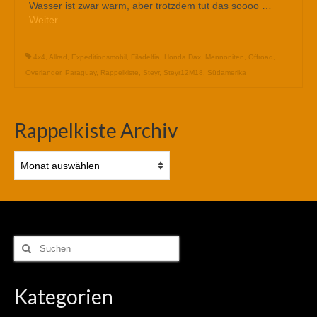
Wasser ist zwar warm, aber trotzdem tut das soooo …
Weiter
4x4
,
Allrad
,
Expeditionsmobil
,
Filadelfia
,
Honda Dax
,
Mennoniten
,
Offroad
,
Overlander
,
Paraguay
,
Rappelkiste
,
Steyr
,
Steyr12M18
,
Südamerika
Rappelkiste Archiv
Rappelkiste
Archiv
Suchen
nach:
Kategorien