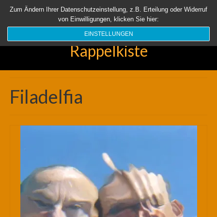
Startseite
Aktuell
Über uns
Unsere Rappelkiste
Länder
Zum Ändern Ihrer Datenschutzeinstellung, z.B. Erteilung oder Widerruf
von Einwilligungen, klicken Sie hier:
Suchen
nach:
EINSTELLUNGEN
Rappelkiste
Filadelfia