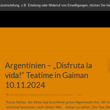
nder
einstellung, z.B. Erteilung oder Widerruf von Einwilligungen, klicken Sie hie
Argentinien – „Disfruta la
vida!“ Teatime in Gaiman
10.11.2024
Veröffentlicht in:
Aktuell
,
Allgemein
,
Archiv
,
Argentinien
|
0
Punta Ninfas: die Ebbe legt leuchtend grüne Algeninseln frei. Wir h
nochmal Ausschau nach einem Wal….keiner zu sehen. Die See-El