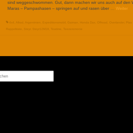
sind weggeschwommen. Gut, dann machen wir uns auch auf den 
Maras – Pampashasen – springen auf und rasen über …
Weiter
4x4
,
Allrad
,
Argentinien
,
Expeditionsmobil
,
Gaiman
,
Honda Dax
,
Offroad
,
Overlander
,
Plas
Rappelkiste
,
Steyr
,
Steyr12M18
,
Teatime
,
Teezeremonie