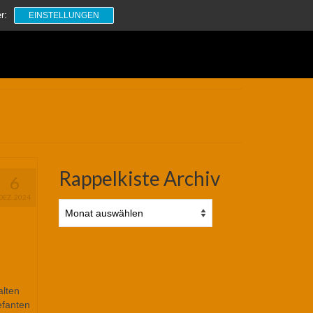
Suchen
r:
EINSTELLUNGEN
nach:
Rappelkiste Archiv
6
DEZ. 2024
Rappelkiste
Archiv
alten
efanten