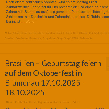
Nach einem sehr faulen Sonntag, wird es am Montag Ernst.
Zahnarzttermin. Ingrid hat für uns recherchiert und einen deutsch
Zahnarzt in Blumenau ausfindig gemacht. Dankeschön, liebe Ingrid
Schlimmes, nur Durchsicht und Zahnreinigung bitte. Dr Tobias st
Berlin, ist …
Weiter
4x4
,
Allrad
,
Blumenau
,
Brasilien
,
Expeditionsmobil
,
Honda Dax
,
Offroad
,
Oktoberfest
,
Okto
Brasilien
,
Overlander
,
Pomerode
,
Rappelkiste
,
Steyr
,
Steyr12M18
,
Südamerika
Brasilien – Geburtstag feiern
auf dem Oktoberfest in
Blumenau 17.10.2025 –
18.10.2025
Veröffentlicht in:
Aktuell
,
Allgemein
,
Archiv
,
Brasilien
|
0