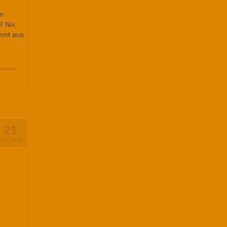
en
! Nix
ammt aus
berfest
21
NOV. 2025