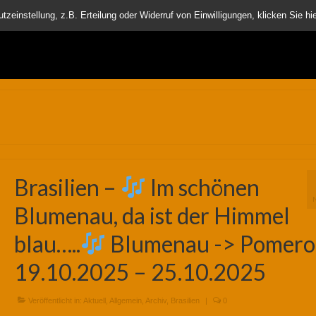
nder
einstellung, z.B. Erteilung oder Widerruf von Einwilligungen, klicken Sie hie
Brasilien –
Im schönen
Blumenau, da ist der Himmel
blau…..
Blumenau -> Pomero
19.10.2025 – 25.10.2025
Veröffentlicht in:
Aktuell
,
Allgemein
,
Archiv
,
Brasilien
|
0