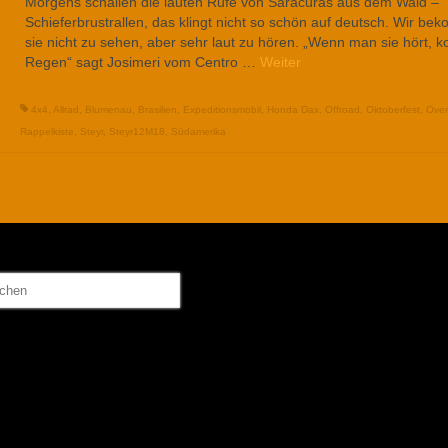
Morgens schallen die lauten Rufe von Saracuras aus dem Wald –
Schieferbrustrallen, das klingt nicht so schön auf deutsch. Wir b
sie nicht zu sehen, aber sehr laut zu hören. „Wenn man sie hört, 
Regen“ sagt Josimeri vom Centro …
Weiter
4x4
,
Allrad
,
Blumenau
,
Brasilien
,
Expeditionsmobil
,
Honda Dax
,
Offroad
,
Oktoberfest
,
Over
Rappelkiste
,
Steyr
,
Steyr12M18
,
Südamerika