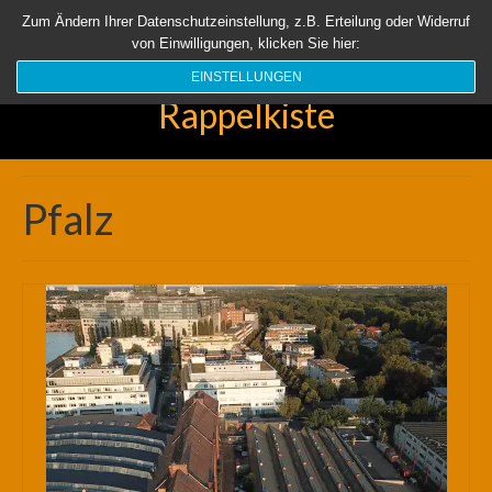
Startseite
Aktuell
Über uns
Unsere Rappelkiste
Länder
Zum Ändern Ihrer Datenschutzeinstellung, z.B. Erteilung oder Widerruf
von Einwilligungen, klicken Sie hier:
Suchen
nach:
EINSTELLUNGEN
Rappelkiste
Pfalz