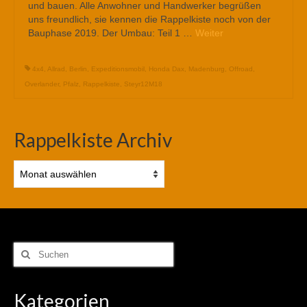
und bauen. Alle Anwohner und Handwerker begrüßen
uns freundlich, sie kennen die Rappelkiste noch von der
Bauphase 2019. Der Umbau: Teil 1 …
Weiter
4x4
,
Allrad
,
Berlin
,
Expeditionsmobil
,
Honda Dax
,
Madenburg
,
Offroad
,
Overlander
,
Pfalz
,
Rappelkiste
,
Steyr12M18
Rappelkiste Archiv
Rappelkiste
Archiv
Suchen
nach:
Kategorien