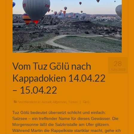
28
Vom Tuz Gölü nach
JUNI 2022
Kappadokien 14.04.22
– 15.04.22
Veröffentlicht in:
Aktuell
,
Allgemein
,
Türkei
|
0
Tuz Gölü bedeutet übersetzt schlicht und einfach:
Salzsee – ein treffender Name für dieses Gewässer. Die
Morgensonne läßt die Salzkristalle am Ufer glitzern.
Während Martin die Rappelkiste startklar macht, gehe ich