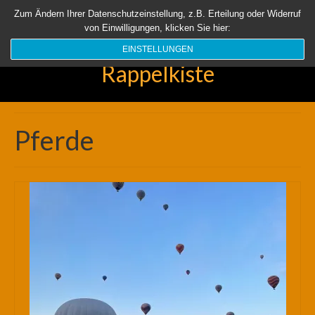
Startseite
Aktuell
Über uns
Unsere Rappelkiste
Länder
Zum Ändern Ihrer Datenschutzeinstellung, z.B. Erteilung oder Widerruf
von Einwilligungen, klicken Sie hier:
Suchen
nach:
EINSTELLUNGEN
Rappelkiste
Pferde