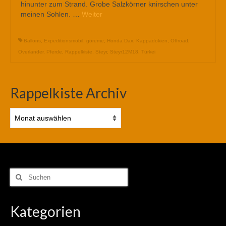
hinunter zum Strand. Grobe Salzkörner knirschen unter
meinen Sohlen. …
Weiter
Ballons
,
Expeditionsmobil
,
göreme
,
Honda Dax
,
Kappadokien
,
Offroad
,
Overlander
,
Pferde
,
Rappelkiste
,
Steyr
,
Steyr12M18
,
Türkei
Rappelkiste Archiv
Rappelkiste
Archiv
Suchen
nach:
Kategorien