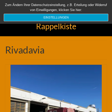
Startseite
Aktuell
Über uns
Unsere Rappelkiste
Länder
Zum Ändern Ihrer Datenschutzeinstellung, z.B. Erteilung oder Widerruf
von Einwilligungen, klicken Sie hier:
Suchen
nach:
EINSTELLUNGEN
Rappelkiste
Rivadavia