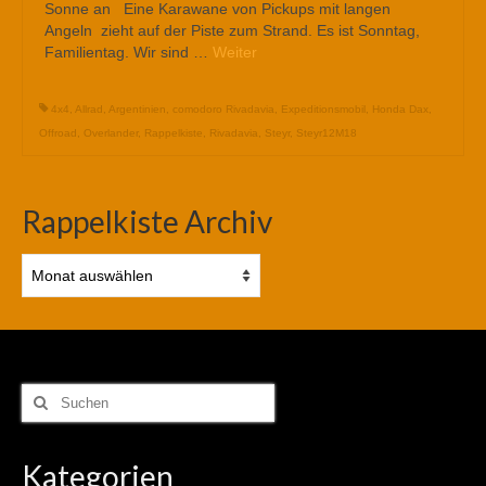
Sonne an Eine Karawane von Pickups mit langen
Angeln zieht auf der Piste zum Strand. Es ist Sonntag,
Familientag. Wir sind …
Weiter
4x4
,
Allrad
,
Argentinien
,
comodoro Rivadavia
,
Expeditionsmobil
,
Honda Dax
,
Offroad
,
Overlander
,
Rappelkiste
,
Rivadavia
,
Steyr
,
Steyr12M18
Rappelkiste Archiv
Rappelkiste
Archiv
Suchen
nach:
Kategorien