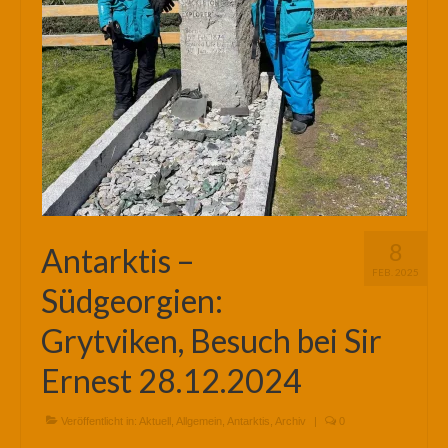
8
Antarktis –
FEB. 2025
Südgeorgien:
Grytviken, Besuch bei Sir
Ernest 28.12.2024
Veröffentlicht in:
Aktuell
,
Allgemein
,
Antarktis
,
Archiv
|
0