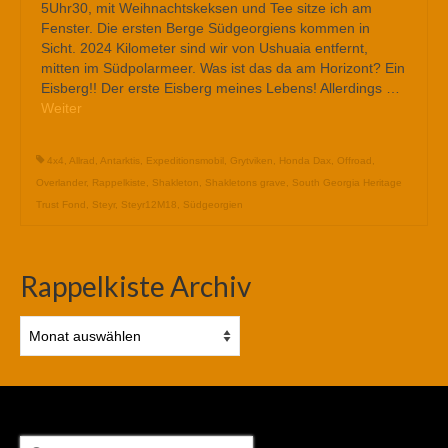
5Uhr30, mit Weihnachtskeksen und Tee sitze ich am
Fenster. Die ersten Berge Südgeorgiens kommen in
Sicht. 2024 Kilometer sind wir von Ushuaia entfernt,
mitten im Südpolarmeer. Was ist das da am Horizont? Ein
Eisberg!! Der erste Eisberg meines Lebens! Allerdings …
Weiter
4x4
,
Allrad
,
Antarktis
,
Expeditionsmobil
,
Grytviken
,
Honda Dax
,
Offroad
,
Overlander
,
Rappelkiste
,
Shakleton
,
Shakletons grave
,
South Georgia Heritage
Trust Fond
,
Steyr
,
Steyr12M18
,
Südgeorgien
Rappelkiste Archiv
Rappelkiste
Archiv
Suchen