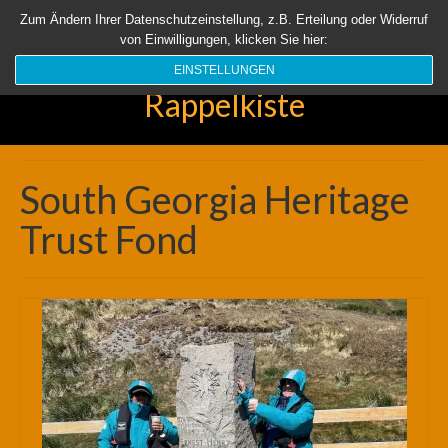
Startseite
Aktuell
Über uns
Unsere Rappelkiste
Länder
Zum Ändern Ihrer Datenschutzeinstellung, z.B. Erteilung oder Widerruf
von Einwilligungen, klicken Sie hier:
Suchen
nach:
EINSTELLUNGEN
Rappelkiste
South Georgia Heritage
Trust Fond