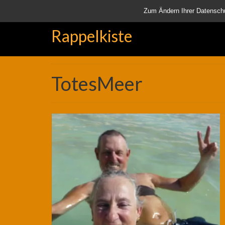
Startseite
Aktuell
Über uns
Unsere Rappelkiste
Lä
Zum Ändern Ihrer Datenschutz
Rappelkiste
TotesMeer