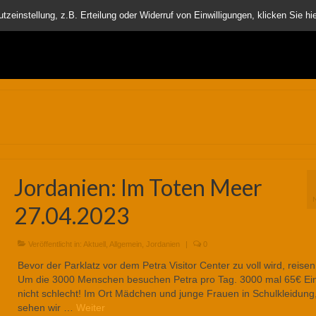
nder
einstellung, z.B. Erteilung oder Widerruf von Einwilligungen, klicken Sie hie
Jordanien: Im Toten Meer
27.04.2023
Veröffentlicht in:
Aktuell
,
Allgemein
,
Jordanien
|
0
Bevor der Parklatz vor dem Petra Visitor Center zu voll wird, reisen
Um die 3000 Menschen besuchen Petra pro Tag. 3000 mal 65€ Eint
nicht schlecht! Im Ort Mädchen und junge Frauen in Schulkleidung
sehen wir …
Weiter