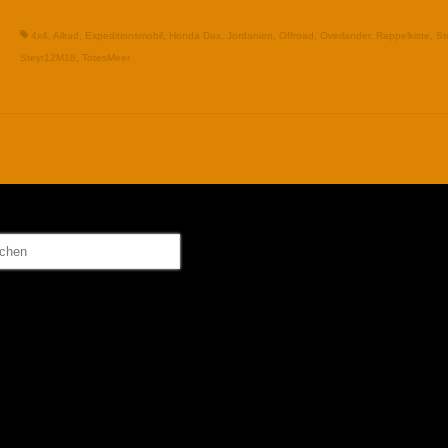
4x4
,
Allrad
,
Expeditionsmobil
,
Honda Dax
,
Jordanien
,
Offroad
,
Overlander
,
Rappelkiste
,
St
Steyr12M18
,
TotesMeer