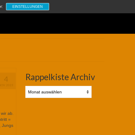
Suchen
r:
EINSTELLUNGEN
nach:
Rappelkiste Archiv
4
NOV. 2023
Rappelkiste
Archiv
 wir ab.
ritt =
, Jungs