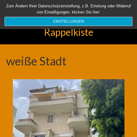
Startseite
Aktuell
Über uns
Unsere Rappelkiste
Länder
Zum Ändern Ihrer Datenschutzeinstellung, z.B. Erteilung oder Widerruf
von Einwilligungen, klicken Sie hier:
Suchen
nach:
EINSTELLUNGEN
Rappelkiste
weiße Stadt