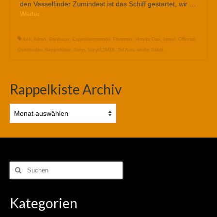
den Vesselfinder Zumindest ist das Schiff gestartet, wir …
Weiter
4x4
,
Allrad
,
Bauhaus
,
Expeditionsmobil
,
Florentin
,
Honda Dax
,
Israel
,
Offroad
,
Overlander
,
Rappelkiste
,
Steyr
,
Steyr12M18
,
Tel Aviv
,
weiße Stadt
Rappelkiste Archiv
Rappelkiste
Archiv
Suchen
nach:
Kategorien