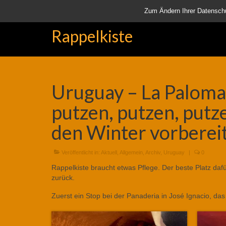
Startseite
Aktuell
Über uns
Unsere Rappelkiste
Lä
Zum Ändern Ihrer Datenschutz
Rappelkiste
Uruguay – La Paloma:
putzen, putzen, putz
den Winter vorberei
Veröffentlicht in:
Aktuell
,
Allgemein
,
Archiv
,
Uruguay
|
0
Rappelkiste braucht etwas Pflege. Der beste Platz dafü
zurück.
Zuerst ein Stop bei der Panaderia in José Ignacio, d