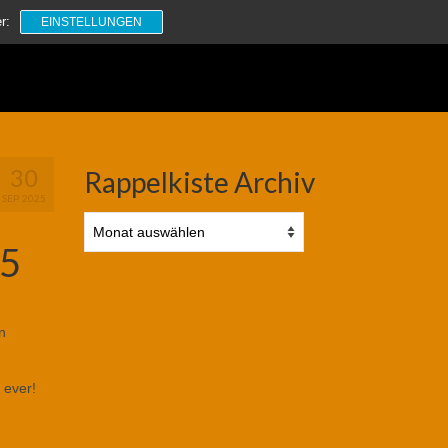
Suchen
r:
EINSTELLUNGEN
nach:
30
Rappelkiste Archiv
SEP. 2025
Rappelkiste
Archiv
25
n
 ever!