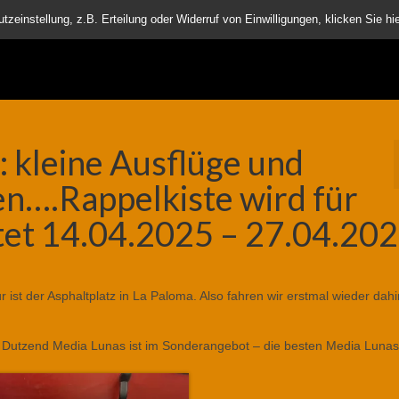
nder
einstellung, z.B. Erteilung oder Widerruf von Einwilligungen, klicken Sie hie
 kleine Ausflüge und
en….Rappelkiste wird für
tet 14.04.2025 – 27.04.20
r ist der Asphaltplatz in La Paloma. Also fahren wir erstmal wieder dahi
as Dutzend Media Lunas ist im Sonderangebot – die besten Media Lunas