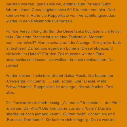
meisten werden, genau wie wir, erstmal zum Paraiso Suizo
fahren, einem Campingplatz etwa 80 Kilometer von hier. Dort
können wir in Ruhe die Rappelkiste vom Verschiffungsmodus
wieder in den Reisemodus versetzen.
Für die Verschiffung durften die Dieseltanks höchstens viertelvoll
sein. Die erste Station ist also eine Tankstelle. Moment
mal….viertelvoll? Martin schaut auf die Anzeige. Der große Tank
ist fast leer! Da hat uns irgendein Lümmel Diesel abgezapft!
Vielleicht im Hafen? Für den Zoll mussten wir den Tank
unverschlossen lassen, sie wollten da noch reinleuchten. Na
sowas!
An der kleinen Tankstelle dröhnt Salsa Musik. Sie haben nur
„Cincuenta, cincuenta“ ….ääh, achso, 50er Diesel. Mehr
Schwefelanteil, Rappelkiste ist das egal, die säuft alles. Fast
alles.
Die Tankwarte sind sehr lustig. „Alemania? Inspector….der Alte!“
rufen sie. Der Alte?! Die Krimiserie aus den 70ern? Das die
überhaupt noch jemand kennt! „Gutten tack!“ kichern sie und
„Borussia Dortmund!“ Sie lachen sich kringelig. Da ist was los!