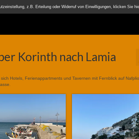
nder
einstellung, z.B. Erteilung oder Widerruf von Einwilligungen, klicken Sie hie
ber Korinth nach Lamia
 sich Hotels, Ferienappartments und Tavernen mit Fernblick auf Nafplio
gasse.