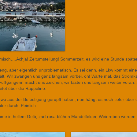
isch….Achja! Zeitumstellung! Sommerzeit, es wird eine Stunde später 
h eng, aber eigentlich unproblematisch. Es sei denn, ein Lkw kommt ein
hält. Wir zwängen uns ganz langsam vorbei, oh! Warte mal, das Stromk
e Fußgängerin macht uns Zeichen, wir tasten uns langsam weiter voran…
tet über die Rappeline.
dwo aus der Befestigung gerupft haben, nun hängt es noch tiefer über 
ter durch. Peinlich….
äume in hellem Gelb, zart rosa blühen Mandelfelder, Weinreben werden