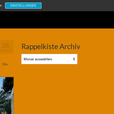
Suchen
r:
EINSTELLUNGEN
nach:
28
Rappelkiste Archiv
APR. 2022
Rappelkiste
Archiv
. Die