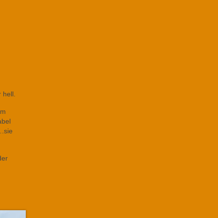
hell.
em
abel
.sie
der