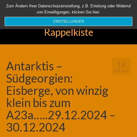
Startseite
Aktuell
Über uns
Unsere Rappelkiste
Länder
Zum Ändern Ihrer Datenschutzeinstellung, z.B. Erteilung oder Widerruf
von Einwilligungen, klicken Sie hier:
Suchen
nach:
EINSTELLUNGEN
Rappelkiste
Antarktis –
18
FEB. 2025
Südgeorgien:
Eisberge, von winzig
klein bis zum
A23a…..29.12.2024 –
30.12.2024